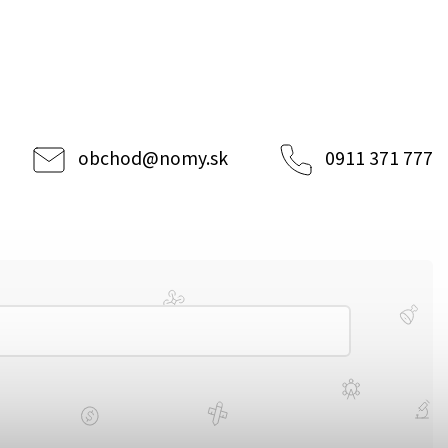
obchod
@
nomy.sk
0911 371 777