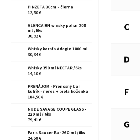
PINZETA 30cm - čierna
12,50 €
C
GLENCAIRN whisky pohár 200
ml /6ks
30,92 €
Whisky karafa Adagio 1000 ml
30,34 €
D
Whisky 350 ml NECTAR /6ks
14,10 €
PRENÁJOM - Prenosný bar
F
kufrík - nerez + biela koženka
184,50 €
NUDE SAVAGE COUPE GLASS -
220 ml / 6ks
79,41 €
G
Paris Saucer Bar 26O ml /6ks
24,58 €