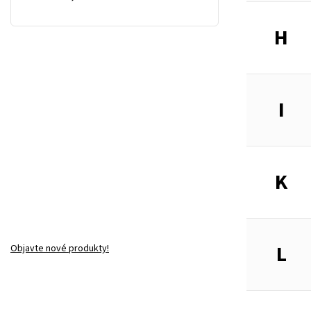
H
I
K
L
Objavte nové produkty!