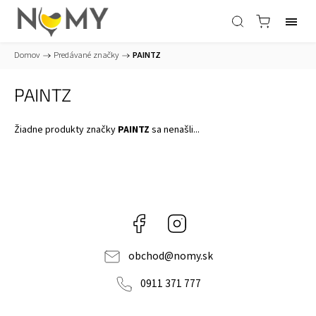
Domov
/
Predávané značky
/
PAINTZ
PAINTZ
Žiadne produkty značky
PAINTZ
sa nenašli...
Facebook
Instagram
obchod
@
nomy.sk
0911 371 777