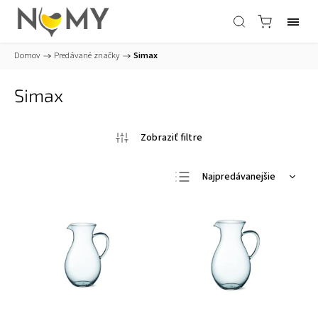
Domov
/
Predávané značky
/
Simax
Simax
Najpredávanejšie
Najlacnejšie
Najdrahšie
Abecedne