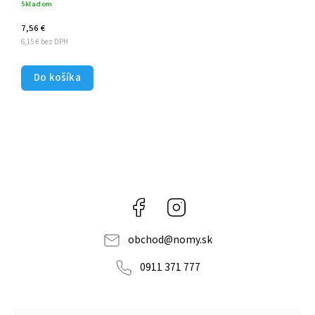
Skladom
7,56 €
6,15 € bez DPH
Do košíka
Facebook
Instagram
obchod
@
nomy.sk
0911 371 777