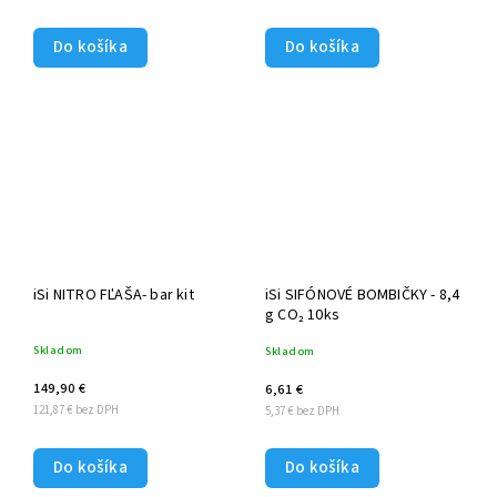
Do košíka
Do košíka
iSi NITRO FĽAŠA- bar kit
iSi SIFÓNOVÉ BOMBIČKY - 8,4
g CO₂ 10ks
Skladom
Skladom
149,90 €
6,61 €
121,87 € bez DPH
5,37 € bez DPH
Do košíka
Do košíka