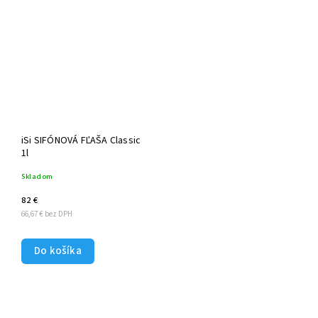
iSi SIFÓNOVÁ FĽAŠA Classic
1l
Skladom
82 €
66,67 € bez DPH
Do košíka