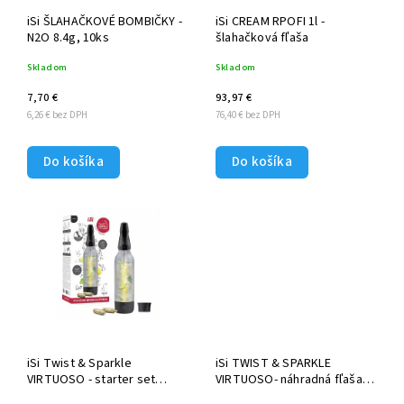
iSi ŠLAHAČKOVÉ BOMBIČKY -
iSi CREAM RPOFI 1l -
N2O 8.4g, 10ks
šlahačková fľaša
Skladom
Skladom
7,70 €
93,97 €
6,26 € bez DPH
76,40 € bez DPH
Do košíka
Do košíka
iSi Twist & Sparkle
iSi TWIST & SPARKLE
VIRTUOSO - starter set
VIRTUOSO- náhradná fľaša
čierny
čierna