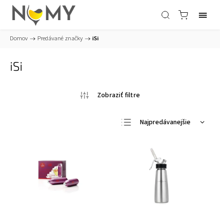
Domov
/
Predávané značky
/
iSi
iSi
Najpredávanejšie
Najlacnejšie
Najdrahšie
Abecedne