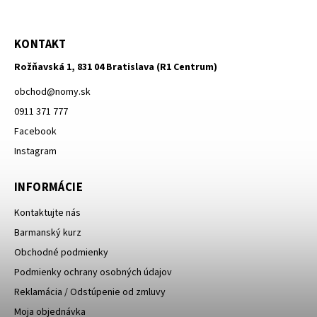
KONTAKT
Rožňavská 1, 831 04 Bratislava (R1 Centrum)
obchod
@
nomy.sk
0911 371 777
Facebook
Instagram
INFORMÁCIE
Kontaktujte nás
Barmanský kurz
Obchodné podmienky
Podmienky ochrany osobných údajov
Reklamácia / Odstúpenie od zmluvy
Moja objednávka