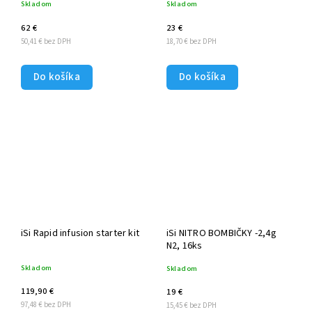
Skladom
Skladom
62 €
23 €
50,41 € bez DPH
18,70 € bez DPH
Do košíka
Do košíka
iSi Rapid infusion starter kit
iSi NITRO BOMBIČKY -2,4g
N2, 16ks
Skladom
Skladom
119,90 €
19 €
97,48 € bez DPH
15,45 € bez DPH