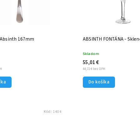
a Absinth 167mm
ABSINTH FONTÁNA - Sklen
Skladom
55,01 €
PH
44,72 € bez DPH
íka
Do košíka
Kód:
1404