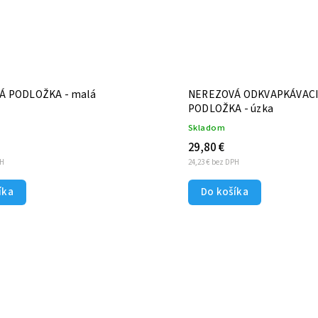
Á PODLOŽKA - malá
NEREZOVÁ ODKVAPKÁVAC
PODLOŽKA - úzka
Skladom
29,80 €
PH
24,23 € bez DPH
íka
Do košíka