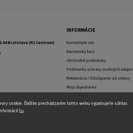
INFORMÁCIE
1 04 Bratislava (R1 Centrum)
Kontaktujte nás
Barmanský kurz
k
Obchodné podmienky
Podmienky ochrany osobných údajov
Reklamácia / Odstúpenie od zmluvy
Moja objednávka
ory cookie. Ďalším prechádzaním tohto webu vyjadrujete súhlas
informácií
tu
.
Copyright 2026
NOMYshop.sk
. Všetky práva vyhradené.
Grafický návrh vytvořil a nakódoval
Shoptak.cz