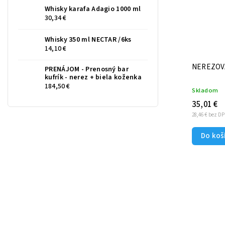
Whisky karafa Adagio 1000 ml
30,34 €
Whisky 350 ml NECTAR /6ks
14,10 €
NEREZOV
PRENÁJOM - Prenosný bar
kufrík - nerez + biela koženka
184,50 €
Skladom
35,01 €
28,46 € bez D
Do koš