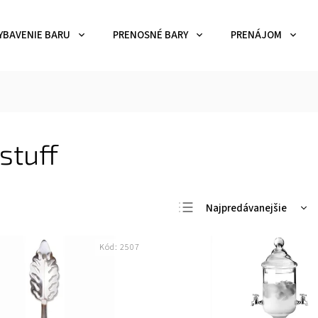
YBAVENIE BARU
PRENOSNÉ BARY
PRENÁJOM
stuff
Najpredávanejšie
Najlacnejšie
Kód:
2507
Najdrahšie
Abecedne