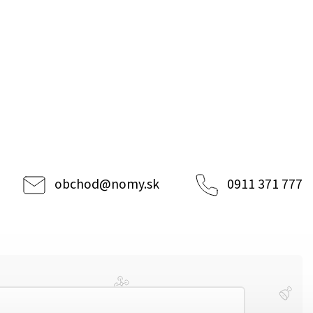
obchod
@
nomy.sk
0911 371 777