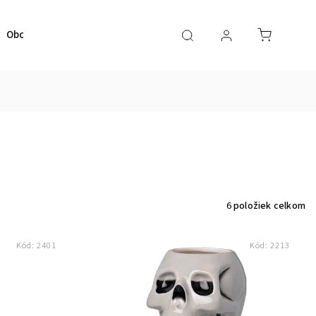
Obchodné podmienky
Kontaktujte nás
6
položiek celkom
Kód:
2401
Kód:
2213