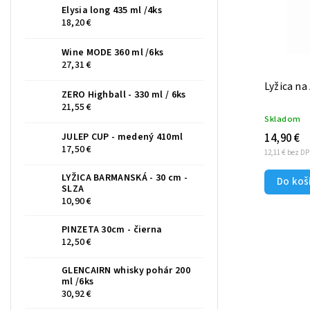
Elysia long 435 ml /4ks
18,20 €
Wine MODE 360 ml /6ks
27,31 €
Lyžica n
ZERO Highball - 330 ml / 6ks
21,55 €
Skladom
14,90 €
JULEP CUP - medený 410ml
17,50 €
12,11 € bez D
LYŽICA BARMANSKÁ - 30 cm -
Do koš
SLZA
10,90 €
PINZETA 30cm - čierna
12,50 €
GLENCAIRN whisky pohár 200
ml /6ks
30,92 €