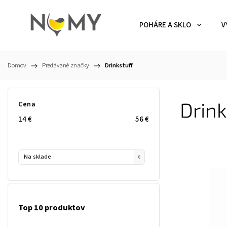
POHÁRE A SKLO
V
Domov
/
Predávané značky
/
Drinkstuff
Drink
Cena
14
€
56
€
Na sklade
6
Top 10 produktov