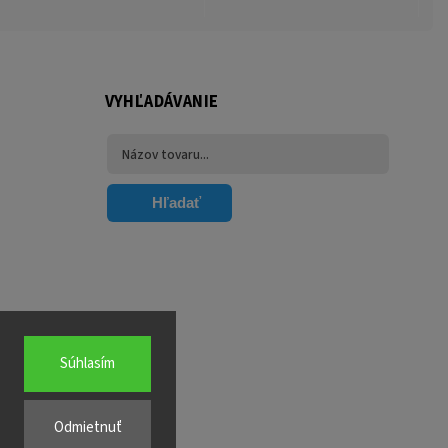
VYHĽADÁVANIE
Hľadať
Súhlasím
Odmietnuť