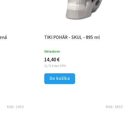
ená
TIKI POHÁR - SKUL - 895 ml
Skladom
14,40 €
11,71 € bez DPH
Do košíka
Kód:
1403
Kód:
1803