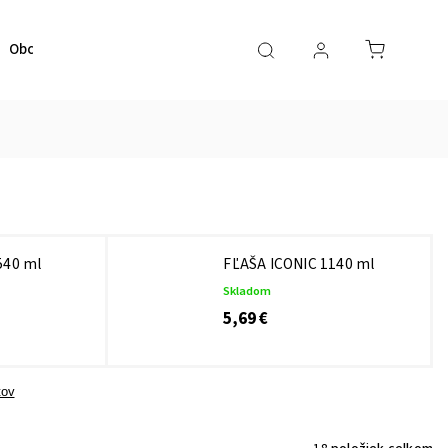
Obchodné podmienky
Kontaktujte nás
540 ml
FĽAŠA ICONIC 1140 ml
Skladom
5,69 €
tov