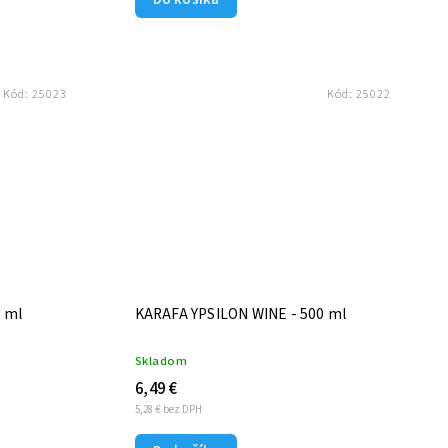
Kód:
25023
Kód:
25022
 ml
KARAFA YPSILON WINE - 500 ml
Skladom
6,49 €
5,28 € bez DPH