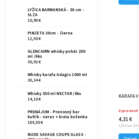
LYŽICA BARMANSKÁ - 30 cm -
SLZA
10,90 €
PINZETA 30cm - čierna
12,50 €
GLENCAIRN whisky pohár 200
ml /6ks
30,92 €
Whisky karafa Adagio 1000 ml
30,34 €
Whisky 350 ml NECTAR /6ks
KARAFA V
14,10 €
Vypredané
PRENÁJOM - Prenosný bar
kufrík - nerez + biela koženka
4,31 €
184,50 €
3,50 € bez DP
NUDE SAVAGE COUPE GLASS -
Detail