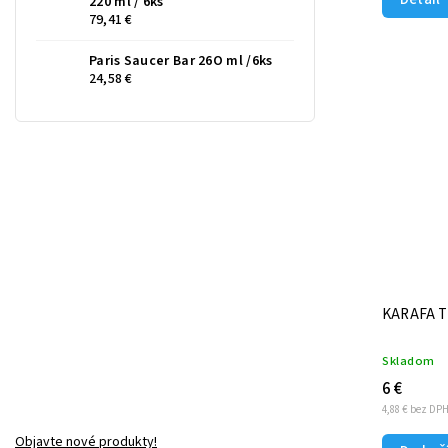
220 ml / 6ks
79,41 €
Paris Saucer Bar 26O ml /6ks
24,58 €
KARAFA T
Skladom
6 €
4,88 € bez DP
Objavte nové produkty!