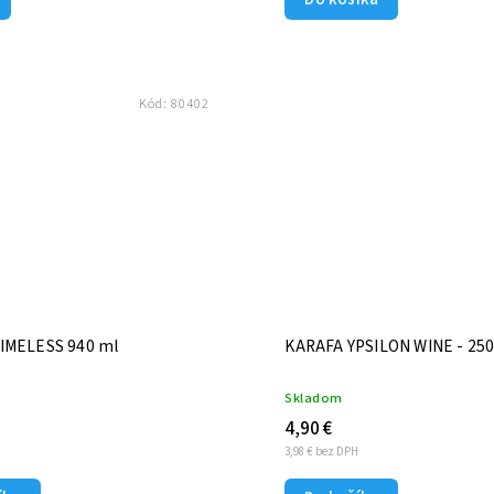
Kód:
80402
IMELESS 940 ml
KARAFA YPSILON WINE - 250
Skladom
4,90 €
H
3,98 € bez DPH