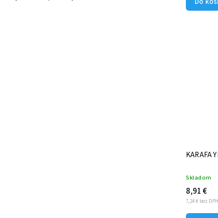
Do koš
KARAFA Y
Skladom
8,91 €
7,24 € bez DP