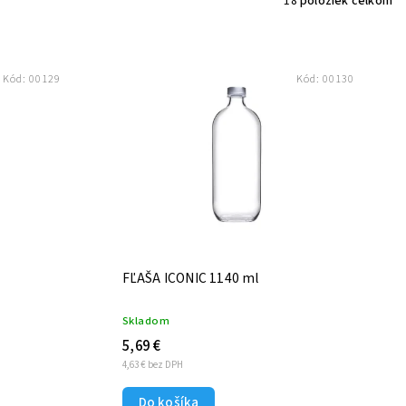
18
položiek celkom
Kód:
00129
Kód:
00130
FĽAŠA ICONIC 1140 ml
Skladom
5,69 €
4,63 € bez DPH
Do košíka