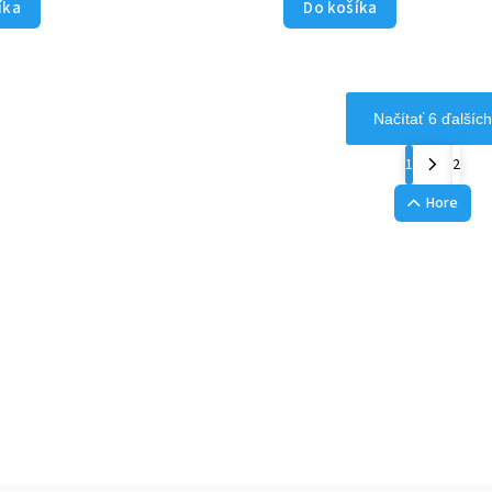
íka
Do košíka
Načítať 6 ďalších
1
2
Hore