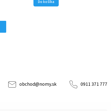
Do košíka
obchod
@
nomy.sk
0911 371 777