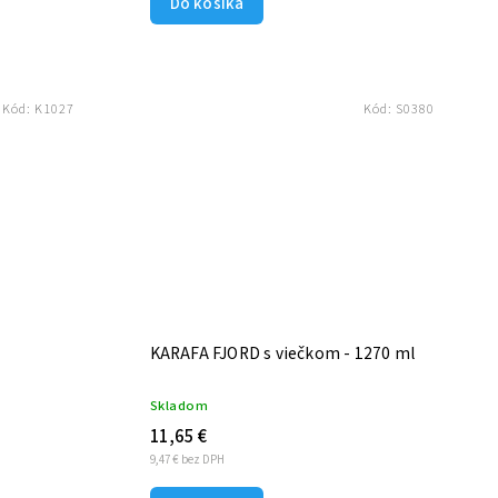
Do košíka
Kód:
K1027
Kód:
S0380
KARAFA FJORD s viečkom - 1270 ml
Skladom
11,65 €
9,47 € bez DPH