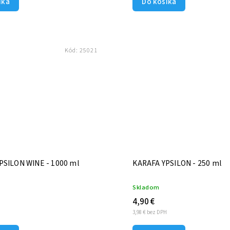
íka
Do košíka
Kód:
25021
PSILON WINE - 1000 ml
KARAFA YPSILON - 250 ml
Skladom
4,90 €
H
3,98 € bez DPH