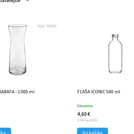
dávanejšie
nejšie
hšie
Kód:
S8985
dne
KARAFA - 1000 ml
FĽAŠA ICONIC 540 ml
Skladom
4,60 €
H
3,74 € bez DPH
íka
Do košíka