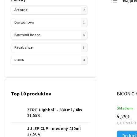
Najpre
Arcoroc
Najlac
2
Najdra
Borgonovo
1
Abece
Bormioli Rocco
6
Pasabahce
5
RONA
4
Top 10 produktov
BICONIC 
Skladom
ZERO Highball - 330 ml / 6ks
21,55 €
5,29 €
4,30 € bez DP
JULEP CUP - medený 410ml
17,50 €
Do koš