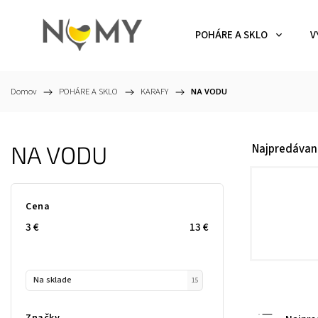
POHÁRE A SKLO
V
Domov
/
POHÁRE A SKLO
/
KARAFY
/
NA VODU
NA VODU
Najpredávan
Cena
3
€
13
€
Na sklade
15
Značky