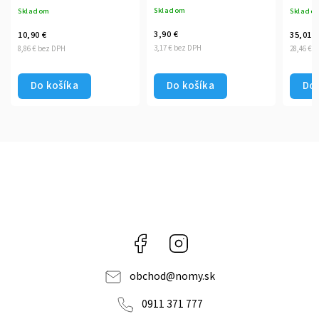
Skladom
Skladom
Sklado
3,90 €
10,90 €
35,01 €
3,17 € bez DPH
8,86 € bez DPH
28,46 € 
Do košíka
Do košíka
Do 
Facebook
Instagram
obchod
@
nomy.sk
0911 371 777