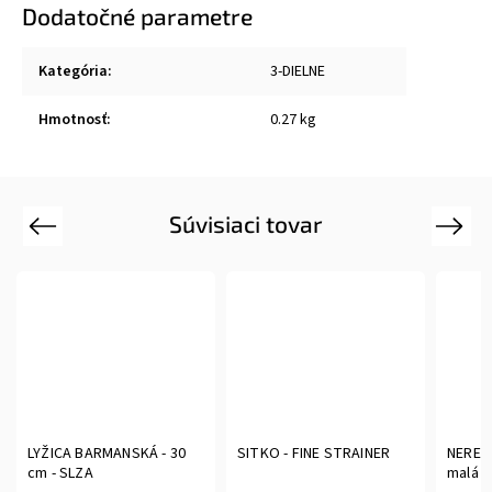
Dodatočné parametre
Kategória
:
3-DIELNE
Hmotnosť
:
0.27 kg
Súvisiaci tovar
Previous
Next
LYŽICA BARMANSKÁ - 30
SITKO - FINE STRAINER
NEREZ
cm - SLZA
malá