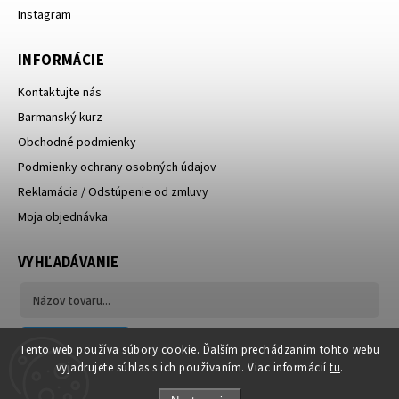
Instagram
INFORMÁCIE
Kontaktujte nás
Barmanský kurz
Obchodné podmienky
Podmienky ochrany osobných údajov
Reklamácia / Odstúpenie od zmluvy
Moja objednávka
VYHĽADÁVANIE
Hľadať
Tento web používa súbory cookie. Ďalším prechádzaním tohto webu
vyjadrujete súhlas s ich používaním. Viac informácií
tu
.