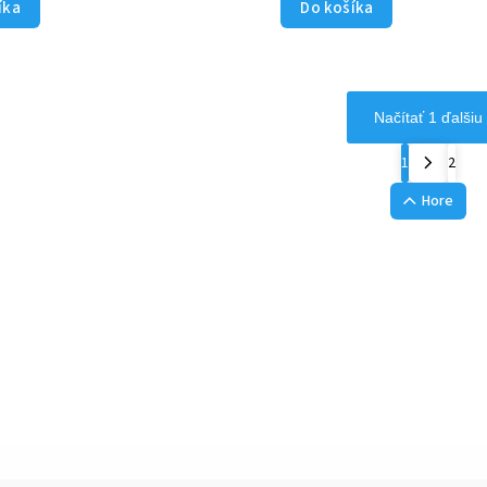
íka
Do košíka
Načítať 1 ďalšiu
1
2
Hore