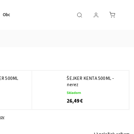
Obchodné podmienky
Kontaktujte nás
ER 500ML
ŠEJKER KENTA 500ML -
nerez
Skladom
26,49 €
tov