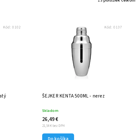
13
položiek celkom
Kód:
0102
Kód:
0137
atý
ŠEJKER KENTA 500ML - nerez
Skladom
26,49 €
21,54 € bez DPH
Do košíka