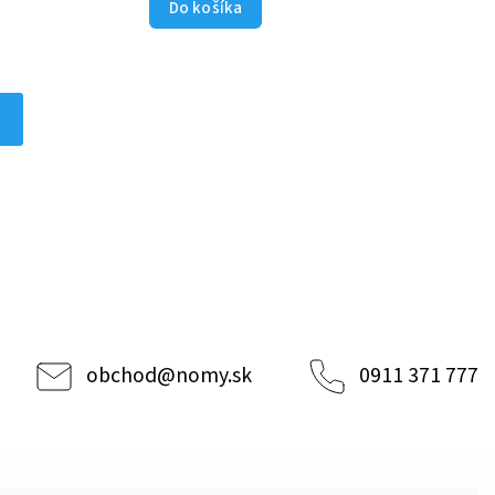
Do košíka
obchod
@
nomy.sk
0911 371 777