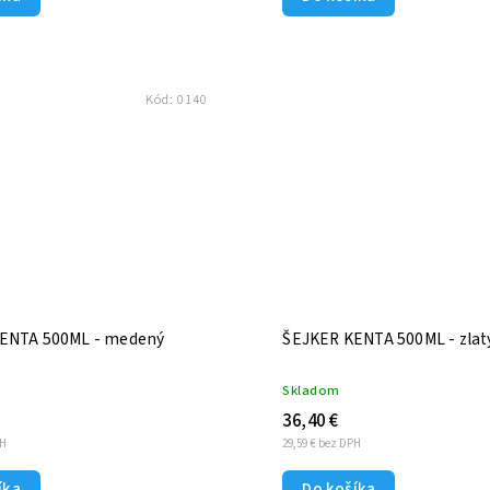
Kód:
0140
ENTA 500ML - medený
ŠEJKER KENTA 500ML - zlat
Skladom
36,40 €
PH
29,59 € bez DPH
íka
Do košíka