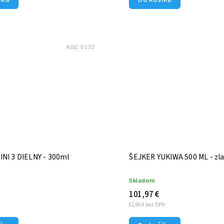
Kód:
0132
NI 3 DIELNY - 300ml
ŠEJKER YUKIWA 500 ML - zla
Skladom
101,97 €
H
82,90 € bez DPH