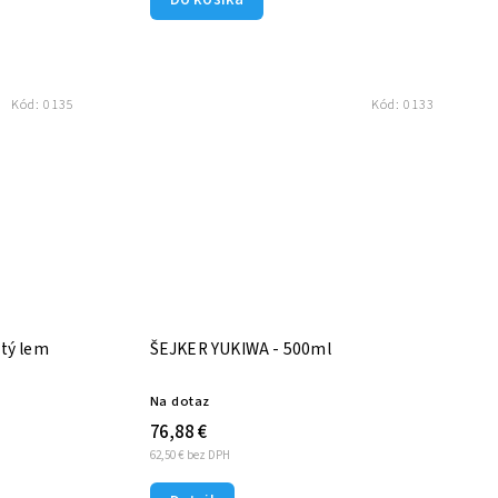
Kód:
0135
Kód:
0133
tý lem
ŠEJKER YUKIWA - 500ml
Na dotaz
76,88 €
62,50 € bez DPH