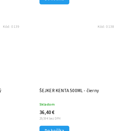
Kód:
0139
Kód:
0138
ý
ŠEJKER KENTA 500ML - čierny
Skladom
36,40 €
29,59 € bez DPH
Do košíka