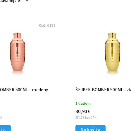
dávanejšie
nejšie
hšie
Kód:
0152
dne
OMBER 500ML - medený
ŠEJKER BOMBER 500ML - zl
Skladom
30,90 €
PH
25,12 € bez DPH
íka
Do košíka