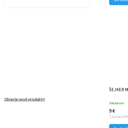
ŠEJKER MI
Objavte nové produkty!
Skladom
9 €
7,32 € bez DP