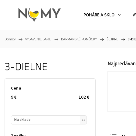
POHÁRE A SKLO
V
Domov
/
VYBAVENIE BARU
/
BARMANSKÉ POMÔCKY
/
ŠEJKRE
/
3-DI
3-DIELNE
Najpredávan
Cena
9
€
102
€
Na sklade
12
Značky