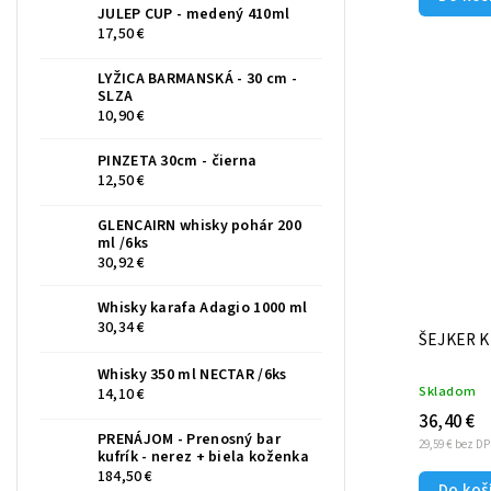
JULEP CUP - medený 410ml
17,50 €
LYŽICA BARMANSKÁ - 30 cm -
SLZA
10,90 €
PINZETA 30cm - čierna
12,50 €
GLENCAIRN whisky pohár 200
ml /6ks
30,92 €
Whisky karafa Adagio 1000 ml
30,34 €
ŠEJKER K
Whisky 350 ml NECTAR /6ks
Skladom
14,10 €
36,40 €
PRENÁJOM - Prenosný bar
29,59 € bez D
kufrík - nerez + biela koženka
184,50 €
Do koš