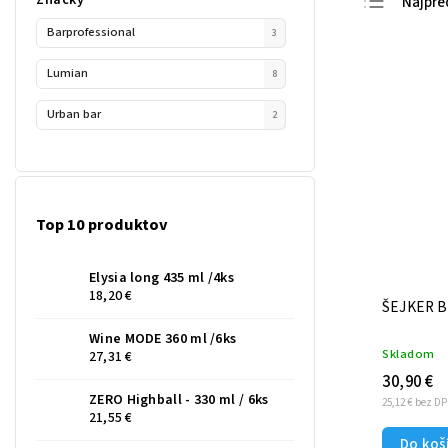
Najpre
Barprofessional
Najlac
3
Najdra
Lumian
8
Abece
Urban bar
2
Top 10 produktov
Elysia long 435 ml /4ks
18,20 €
ŠEJKER B
Wine MODE 360 ml /6ks
Skladom
27,31 €
30,90 €
ZERO Highball - 330 ml / 6ks
25,12 € bez D
21,55 €
Do koš