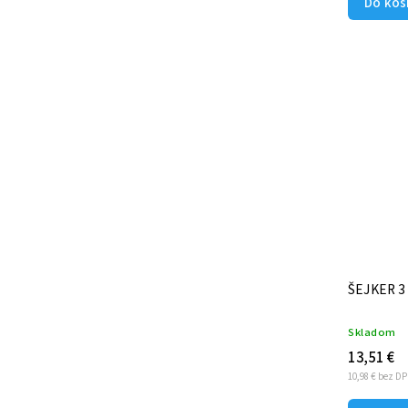
Do koš
ŠEJKER 3
Skladom
13,51 €
10,98 € bez D