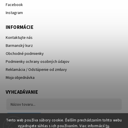
Facebook
Instagram
INFORMÁCIE
Kontaktujte nás
Barmanský kurz
Obchodné podmienky
Podmienky ochrany osobných údajov
Reklamácia / Odstúpenie od zmluvy
Moja objednávka
VYHĽADÁVANIE
Hľadať
Tento web používa súbory cookie. Ďalším prechádzaním tohto webu
vyjadrujete súhlas s ich používaním. Viac informácií
tu
.