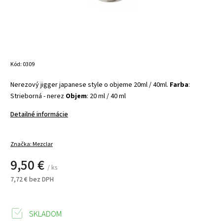
Kód:
0309
Nerezový jigger japanese style o objeme 20ml / 40ml.
Farba
:
Strieborná - nerez
Objem
: 20 ml / 40 ml
Detailné informácie
Značka:
Mezclar
9,50 €
/ ks
7,72 € bez DPH
SKLADOM