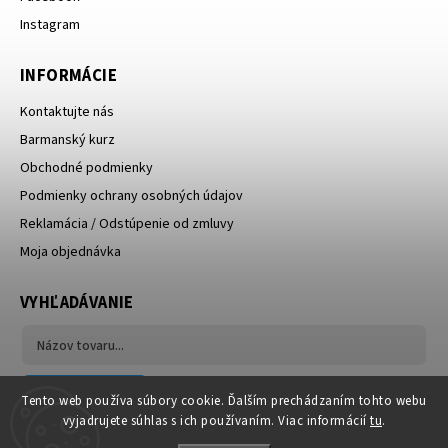
Instagram
INFORMÁCIE
Kontaktujte nás
Barmanský kurz
Obchodné podmienky
Podmienky ochrany osobných údajov
Reklamácia / Odstúpenie od zmluvy
Moja objednávka
VYHĽADÁVANIE
Hľadať
Tento web používa súbory cookie. Ďalším prechádzaním tohto webu
vyjadrujete súhlas s ich používaním. Viac informácií
tu
.