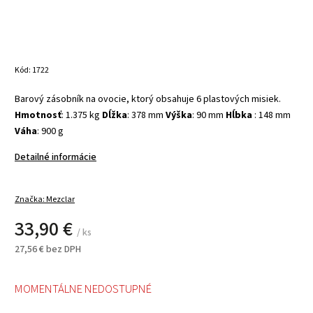
Kód:
1722
Barový zásobník na ovocie, ktorý obsahuje 6 plastových misiek.
Hmotnosť
: 1.375 kg
Dĺžka
: 378 mm
Výška
: 90 mm
Hĺbka
: 148 mm
Váha
: 900 g
Detailné informácie
Značka:
Mezclar
33,90 €
/ ks
27,56 € bez DPH
MOMENTÁLNE NEDOSTUPNÉ