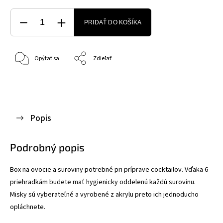
PRIDAŤ DO KOŠÍKA
Opýtať sa
Zdieľať
Popis
Podrobný popis
Box na ovocie a suroviny potrebné pri príprave cocktailov. Vďaka 6
priehradkám budete mať hygienicky oddelenú každú surovinu.
Misky sú vyberateľné a vyrobené z akrylu preto ich jednoducho
opláchnete.