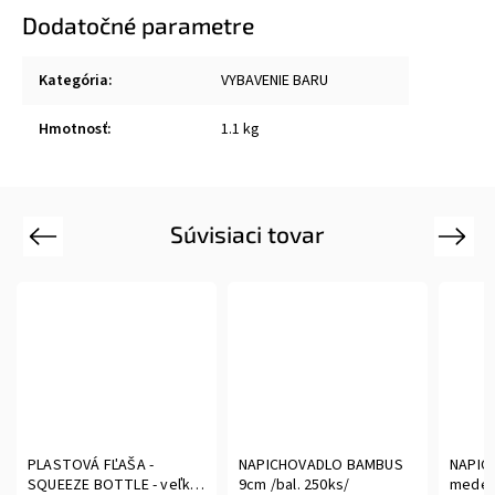
Dodatočné parametre
Kategória
:
VYBAVENIE BARU
Hmotnosť
:
1.1 kg
Súvisiaci tovar
Previous
Next
PLASTOVÁ FĽAŠA -
NAPICHOVADLO BAMBUS
NAPIC
SQUEEZE BOTTLE - veľká
9cm /bal. 250ks/
medené