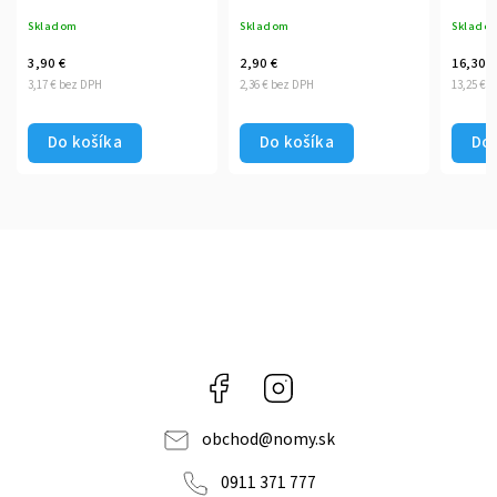
710ml
Skladom
Skladom
Sklado
3,90 €
2,90 €
16,30 €
3,17 € bez DPH
2,36 € bez DPH
13,25 € 
Do košíka
Do košíka
Do 
Facebook
Instagram
obchod
@
nomy.sk
0911 371 777