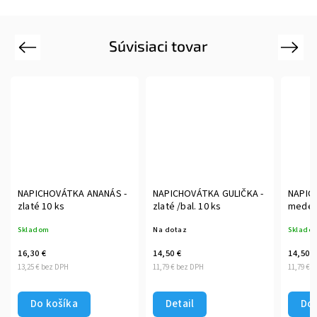
Súvisiaci tovar
Previous
Next
NAPICHOVÁTKA ANANÁS -
NAPICHOVÁTKA GULIČKA -
NAPIC
zlaté 10 ks
zlaté /bal. 10 ks
medené
Skladom
Na dotaz
Sklado
16,30 €
14,50 €
14,50 €
13,25 € bez DPH
11,79 € bez DPH
11,79 € 
Do košíka
Detail
Do 