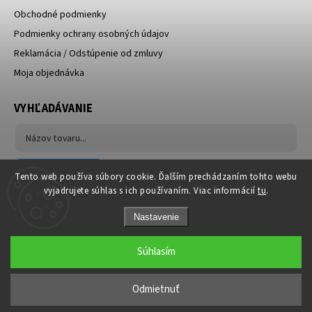
Obchodné podmienky
Podmienky ochrany osobných údajov
Reklamácia / Odstúpenie od zmluvy
Moja objednávka
VYHĽADÁVANIE
Hľadať
Tento web používa súbory cookie. Ďalším prechádzaním tohto webu
vyjadrujete súhlas s ich používaním. Viac informácií
tu
.
Nastavenie
Súhlasím
Copyright 2026
NOMYshop.sk
. Všetky práva vyhradené.
Odmietnuť
Grafický návrh vytvořil a nakódoval
Shoptak.cz