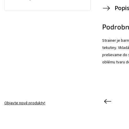
Popi
Podrobn
Strainer je bar
tekutiny. Vklad
prelievame do 
oblému tvaru d
Previous
Objavte nové produkty!
147
Kód:
0209