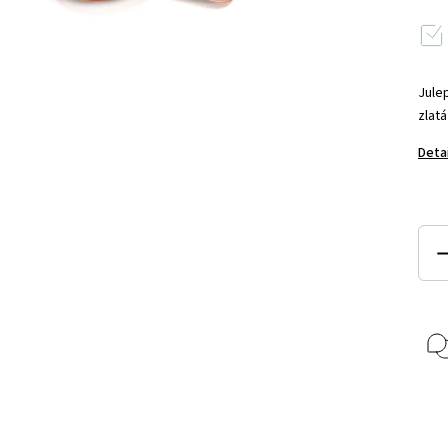
Jule
zlat
Deta