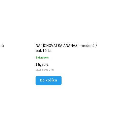
ná
NAPICHOVÁTKA ANANAS - medené /
bal. 10 ks
Skladom
16,30 €
13,25 € bez DPH
Do košíka