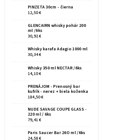
PINZETA 30cm - čierna
12,50 €
GLENCAIRN whisky pohár 200
ml /6ks
30,92 €
Whisky karafa Adagio 1000 ml
30,34 €
Whisky 350 ml NECTAR /6ks
14,10 €
PRENÁJOM - Prenosný bar
kufrík - nerez + biela koženka
184,50 €
NUDE SAVAGE COUPE GLASS -
220 ml / 6ks
79,41 €
Paris Saucer Bar 26O ml /6ks
24,58 €