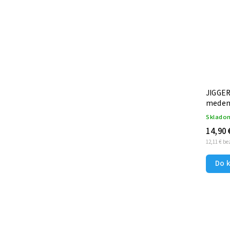
LYŽICA BARMANSKÁ - 30 cm - SLZA
JIGGER
COPPER
meden
Skladom
Sklado
16,49 €
14,90 
13,41 € bez DPH
12,11 € b
Do košíka
Do 