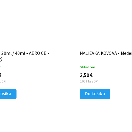
 20ml / 40ml - AERO CE -
NÁLIEVKA KOVOVÁ - Mede
ý
m
Skladom
€
2,50 €
ez DPH
2,03 € bez DPH
košíka
Do košíka