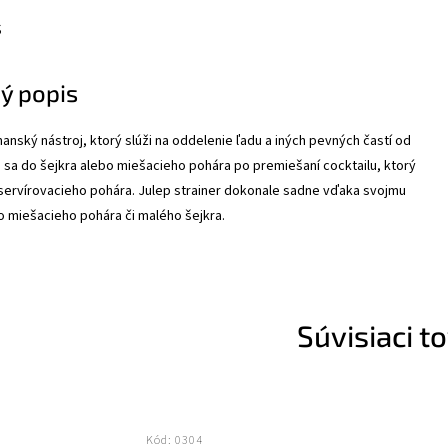
s
ý popis
manský nástroj, ktorý slúži na oddelenie ľadu a iných pevných častí od
á sa do šejkra alebo miešacieho pohára po premiešaní cocktailu, ktorý
servírovacieho pohára. Julep strainer dokonale sadne vďaka svojmu
o miešacieho pohára či malého šejkra.
Súvisiaci t
Kód:
0304