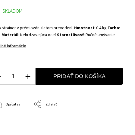
SKLADOM
p strainer v prémiovón zlatom prevedení.
Hmotnosť
: 0.4 kg
Farba
:
á
Materiál
: Nehrdzavejúca oceľ
Starostlivosť
: Ručné umývanie
ilné informácie
PRIDAŤ DO KOŠÍKA
Opýtať sa
Zdieľať