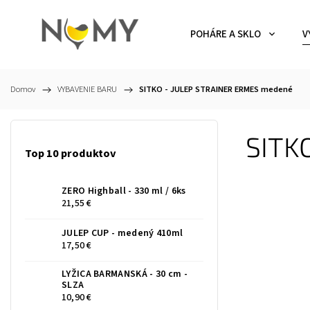
POHÁRE A SKLO
V
Domov
/
VYBAVENIE BARU
/
SITKO - JULEP STRAINER ERMES medené
SITK
Top 10 produktov
ZERO Highball - 330 ml / 6ks
21,55 €
JULEP CUP - medený 410ml
17,50 €
LYŽICA BARMANSKÁ - 30 cm -
SLZA
10,90 €