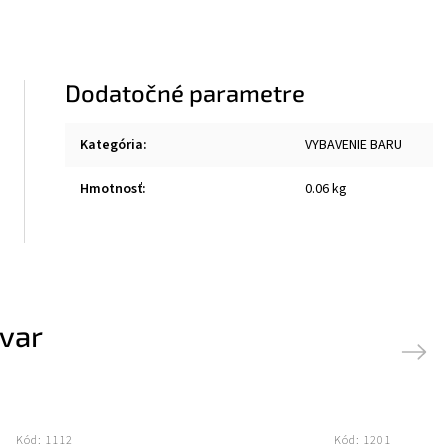
Dodatočné parametre
Kategória
:
VYBAVENIE BARU
Hmotnosť
:
0.06 kg
ovar
Next
Kód:
1112
Kód:
1201