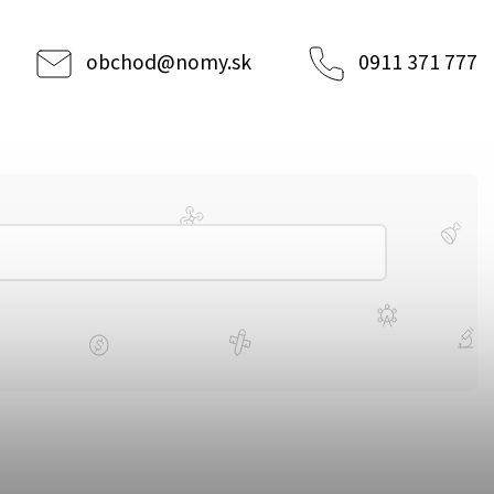
obchod
@
nomy.sk
0911 371 777