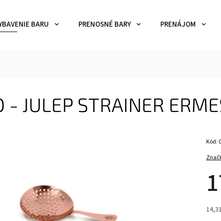
YBAVENIE BARU
PRENOSNÉ BARY
PRENÁJOM
O - JULEP STRAINER ERM
Kód:
Znač
1
14,3