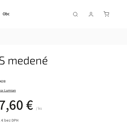
Obchodné podmienky
Kontaktujte nás
ES medené
0638
ka:
Lumian
7,60 €
/ ks
1 € bez DPH