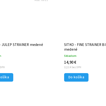
Kód:
0611
 - JULEP STRAINER medené
SITKO - FINE STRAINER BILOXI
medené
m
Skladom
14,90 €
z DPH
12,11 € bez DPH
košíka
Do košíka