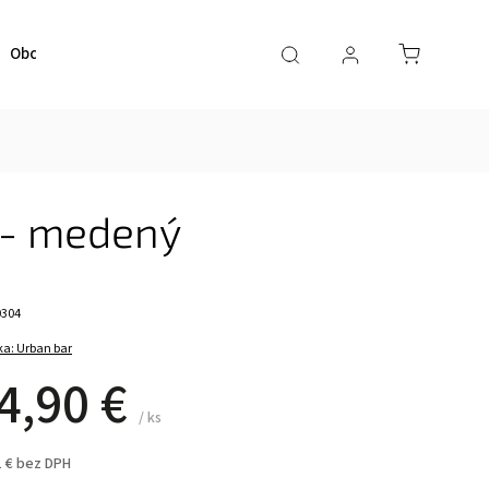
Obchodné podmienky
Kontaktujte nás
 - medený
0304
ka:
Urban bar
4,90 €
/ ks
1 € bez DPH