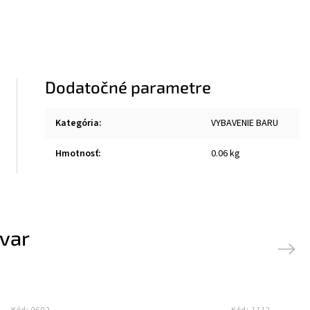
Dodatočné parametre
Kategória
:
VYBAVENIE BARU
Hmotnosť
:
0.06 kg
ovar
Next