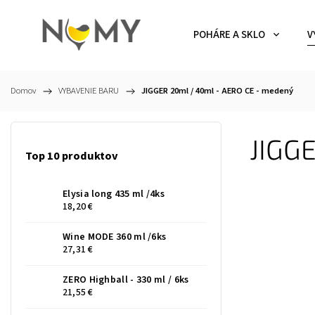
POHÁRE A SKLO
V
Domov
/
VYBAVENIE BARU
/
JIGGER 20ml / 40ml - AERO CE - medený
JIGG
Top 10 produktov
Elysia long 435 ml /4ks
18,20 €
Wine MODE 360 ml /6ks
27,31 €
ZERO Highball - 330 ml / 6ks
21,55 €