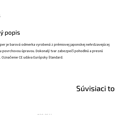
s
ý popis
pper je barová odmerka vyrobená z prémiovej japonskej nehrdzavejúcej
u povrchovou úpravou. Dokonalý tvar zabezpečí pohodlnú a presnú
. Označenie CE udáva Európsky štandard.
Súvisiaci t