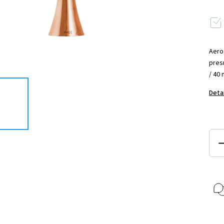
Aero
pres
/ 40 
Deta