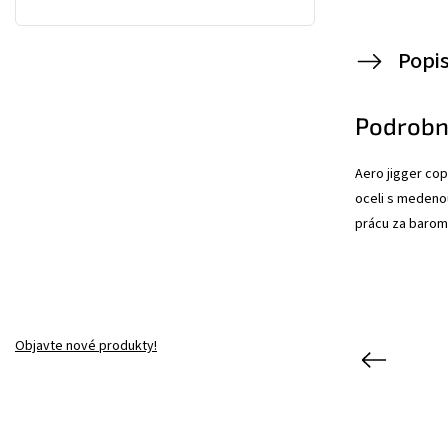
Popi
Podrobn
Aero jigger co
oceli s medeno
prácu za barom
Objavte nové produkty!
Previous