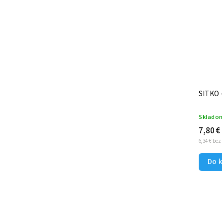
Kód:
0110
BOSTON ŠEJKER - SET - COPPER
SITKO
Skladom
Sklado
26 €
7,80 €
21,14 € bez DPH
6,34 € be
Do košíka
Do 