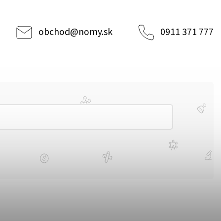
obchod
@
nomy.sk
0911 371 777