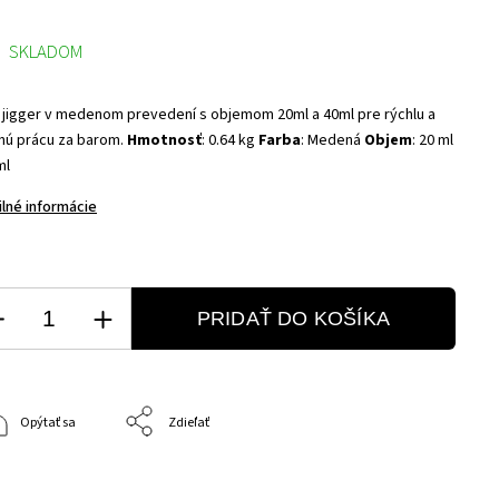
SKLADOM
 jigger v medenom prevedení s objemom 20ml a 40ml pre rýchlu a
nú prácu za barom.
Hmotnosť
: 0.64 kg
Farba
: Medená
Objem
: 20 ml
ml
ilné informácie
PRIDAŤ DO KOŠÍKA
Opýtať sa
Zdieľať