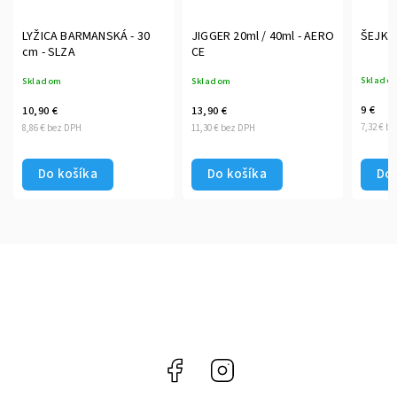
LYŽICA BARMANSKÁ - 30
JIGGER 20ml / 40ml - AERO
ŠEJKER
cm - SLZA
CE
Sklado
Skladom
Skladom
9 €
10,90 €
13,90 €
7,32 € b
8,86 € bez DPH
11,30 € bez DPH
Do košíka
Do košíka
Do 
Facebook
Instagram