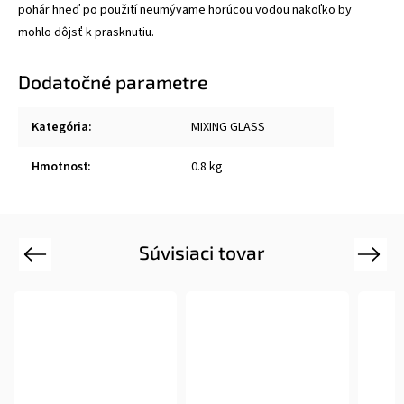
pohár hneď po použití neumývame horúcou vodou nakoľko by
mohlo dôjsť k prasknutiu.
Dodatočné parametre
Kategória
:
MIXING GLASS
Hmotnosť
:
0.8 kg
Súvisiaci tovar
Previous
Next