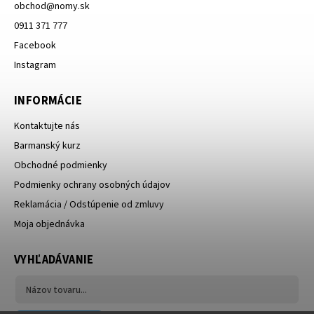
obchod
@
nomy.sk
0911 371 777
Facebook
Instagram
INFORMÁCIE
Kontaktujte nás
Barmanský kurz
Obchodné podmienky
Podmienky ochrany osobných údajov
Reklamácia / Odstúpenie od zmluvy
Moja objednávka
VYHĽADÁVANIE