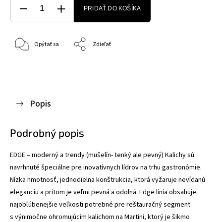
PRIDAŤ DO KOŠÍKA
Opýtať sa
Zdieľať
Popis
Podrobný popis
EDGE – moderný a trendy (mušelín- tenký ale pevný) Kalichy sú
navrhnuté špeciálne pre inovatívnych lídrov na trhu gastronómie.
Nízka hmotnosť, jednodielna konštrukcia, ktorá vyžaruje nevídanú
eleganciu a pritom je veľmi pevná a odolná. Edge línia obsahuje
najobľúbenejšie veľkosti potrebné pre reštauračný segment
s výnimočne ohromujúcim kalichom na Martini, ktorý je šikmo