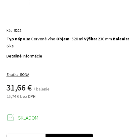
Kód:
5222
Typ nápoja:
Červené víno
Objem:
520 ml
Výška:
230 mm
Balenie:
6 ks
Detailné informácie
Značka:
RONA
31,66 €
/ balenie
25,74 € bez DPH
SKLADOM