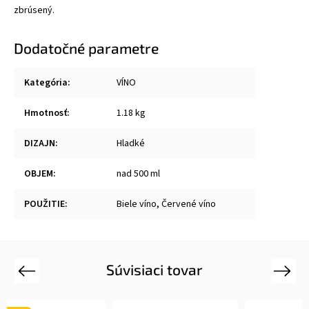
zbrúsený.
Dodatočné parametre
Kategória
:
VÍNO
Hmotnosť
:
1.18 kg
DIZAJN
:
Hladké
OBJEM
:
nad 500 ml
POUŽITIE
:
Biele víno, Červené víno
Súvisiaci tovar
Previous
Next