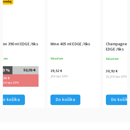
Wine 405 ml EDGE /6ks
Champagne flute 220 ml
Bur
EDGE /6ks
/6k
Skladom
Skladom
Skla
29,52 €
30,92 €
34,1
24 € bez DPH
25,14 € bez DPH
27,72
Do košíka
Do košíka
D