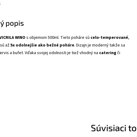
s
ý popis
VICRILA WINO
s objemom 500ml. Tieto poháre sú
celo-temperované
,
 sú až
5x odolnejšie ako bežné poháre
. Dizajn je moderný takže sa
ervis a bufet. Vďaka svojej odolnosti je tiež vhodný na
catering
či
Súvisiaci t