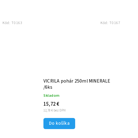
Kód:
T0163
Kód:
T0167
VICRILA pohár 250ml MINERALE
/6ks
Skladom
15,72 €
12,78 € bez DPH
Do košíka