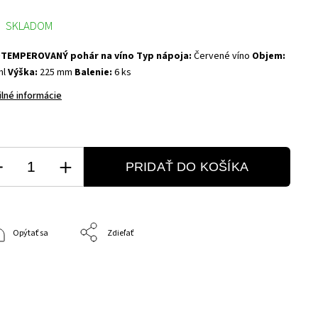
SKLADOM
OTEMPEROVANÝ pohár na víno
Typ nápoja:
Červené víno
Objem:
ml
Výška:
225 mm
Balenie:
6 ks
ilné informácie
PRIDAŤ DO KOŠÍKA
Opýtať sa
Zdieľať