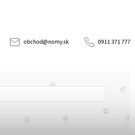
obchod
@
nomy.sk
0911 371 777