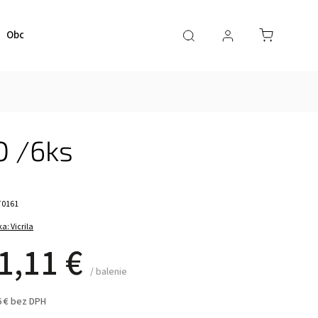
Obchodné podmienky
Kontaktujte nás
O /6ks
T0161
ka:
Vicrila
1,11 €
/ balenie
6 € bez DPH