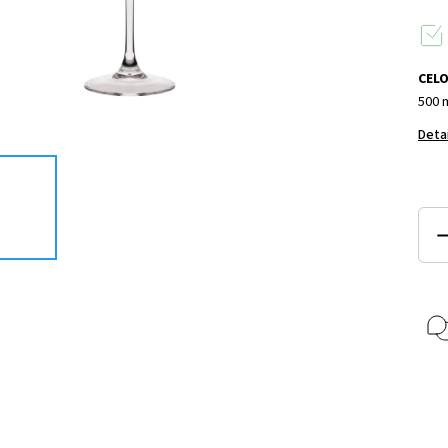
CEL
500 
Deta