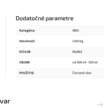
Dodatočné parametre
Kategória
:
VÍNO
Hmotnosť
:
1430 kg
DIZAJN
:
Hladké
OBJEM
:
od 400 ml - 500 ml
POUŽITIE
:
Červené víno
ovar
Next