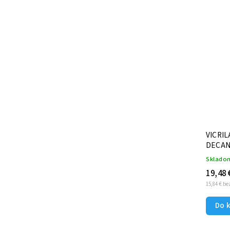
Kód:
T0159
VICRILA kalich víno 390ml WINO
VICRIL
/6ks
DECAN
Na objednávku
Sklado
16,08 €
19,48 
13,07 € bez DPH
15,84 € b
Do košíka
Do 