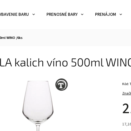
YBAVENIE BARU
PRENOSNÉ BARY
PRENÁJOM
00ml WINO /6ks
LA kalich víno 500ml WIN
Kód:
Znač
2
17,1