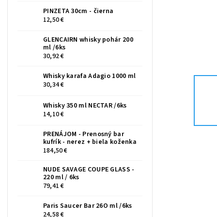
PINZETA 30cm - čierna
12,50 €
GLENCAIRN whisky pohár 200
ml /6ks
30,92 €
Whisky karafa Adagio 1000 ml
30,34 €
Whisky 350 ml NECTAR /6ks
14,10 €
PRENÁJOM - Prenosný bar
kufrík - nerez + biela koženka
184,50 €
NUDE SAVAGE COUPE GLASS -
220 ml / 6ks
79,41 €
Paris Saucer Bar 26O ml /6ks
24,58 €