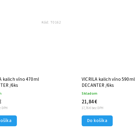
Kód:
T0162
A kalich víno 470ml
VICRILA kalich víno 590ml
TER /6ks
DECANTER /6ks
m
Skladom
€
21,84 €
ez DPH
17,76 € bez DPH
košíka
Do košíka