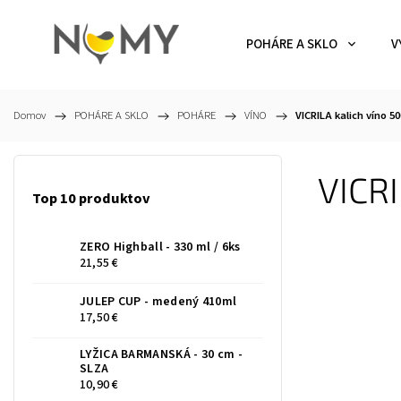
POHÁRE A SKLO
V
Domov
/
POHÁRE A SKLO
/
POHÁRE
/
VÍNO
/
VICRILA kalich víno 5
VICRI
Top 10 produktov
ZERO Highball - 330 ml / 6ks
21,55 €
JULEP CUP - medený 410ml
17,50 €
LYŽICA BARMANSKÁ - 30 cm -
SLZA
10,90 €