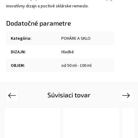
inovatívny dizajn a poctivé sklárske remeslo.
Dodatočné parametre
Kategória
:
POHÁRE A SKLO
DIZAJN
:
Hladké
OBJEM
:
od 50 ml - 100 ml
Súvisiaci tovar
Previous
Next