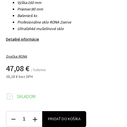
Výška:
160 mm
Priemer:
80 mm
Balenie:
6 ks
Profesionálne sklo RONA 2serve
Ultraľahké mušelínové sklo
Detailné informácie
Značka:
RONA
47,08 €
/ balenie
38,28 € bez DPH
SKLADOM
PRIDAŤ DO KOŠÍKA