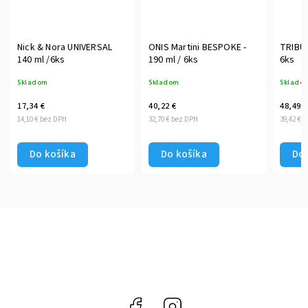
Nick & Nora UNIVERSAL
ONIS Martini BESPOKE -
TRIBUT
140 ml /6ks
190 ml / 6ks
6ks
Skladom
Skladom
Sklado
17,34 €
40,22 €
48,49 €
14,10 € bez DPH
32,70 € bez DPH
39,42 € 
Do košíka
Do košíka
Do 
Facebook
Instagram