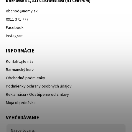
Rožňavská 1, 831 04 Bratislava (R1 Centrum)
obchod
@
nomy.sk
0911 371 777
Facebook
Instagram
INFORMÁCIE
Kontaktujte nás
Barmanský kurz
Obchodné podmienky
Podmienky ochrany osobných údajov
Reklamácia / Odstúpenie od zmluvy
Moja objednávka
VYHĽADÁVANIE