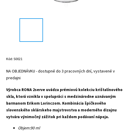
Kód:
S0021
NA OBJEDNÁVKU - dostupné do 3 pracovných dní, vystavené v
predajni
Výrobca RONA 2serve uvádza prémiovú kolekciu krištalínového
skla, ktorá vznikla v spolupráci s medzinárodne uznávaným
barmanom Erikom Lorinczom. Kombinácia špičkového
slovenského sklárskeho majstrovstva a moderného dizajnu
vytvára výnimočný zážitok pri každom podávaní nápoja.
Objem:
90 ml