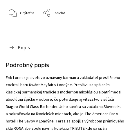
Opýtať sa
Zdieľať
Popis
Podrobný popis
Erik Lorincz je svetovo uznávaný barman a zakladateľ prestížneho
cocktail baru Kwānt Mayfair v Londýne. Preslávil sa spájaním
klasickej barmanskej tradície s modernou mixológiou a patrí medzi
absolútnu špičku v odbore, čo potvrdzuje aj víťazstvo v súťaži
Diageo World Class Bartender. Jeho kariéra sa začala na Slovensku
a pokračovala na ikonických miestach, ako je The American Bar v
hoteli The Savoy v Londýne. Teraz sa spojil s výrobcom prémiového
skla RONA aby spolu navrhli kolekciu TRIBUTE kde sa spája