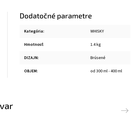
Dodatočné parametre
Kategória
:
WHISKY
Hmotnosť
:
1.4 kg
DIZAJN
:
Brúsené
OBJEM
:
od 300 ml - 400 ml
ovar
Next