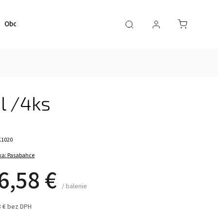
Obchodné podmienky
Kontaktujte nás
l /4ks
K1020
ka:
Pasabahce
6,58 €
/ balenie
8 € bez DPH