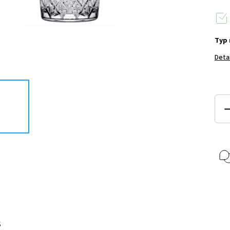
Typ 
Deta
s