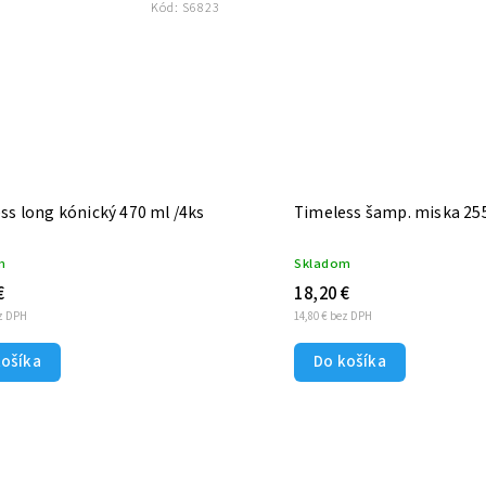
Kód:
S6823
ss long kónický 470 ml /4ks
Timeless šamp. miska 255
m
Skladom
€
18,20 €
ez DPH
14,80 € bez DPH
košíka
Do košíka