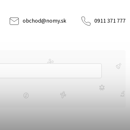
obchod
@
nomy.sk
0911 371 777