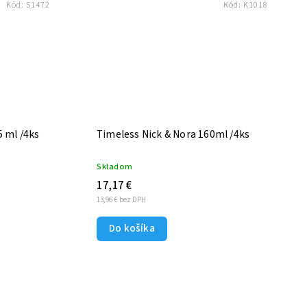
Kód:
S1472
Kód:
K1018
 ml /4ks
Timeless Nick & Nora 160ml /4ks
Skladom
17,17 €
13,96 € bez DPH
Do košíka