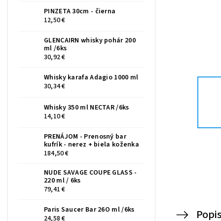
PINZETA 30cm - čierna
12,50 €
GLENCAIRN whisky pohár 200
ml /6ks
30,92 €
Whisky karafa Adagio 1000 ml
30,34 €
Whisky 350 ml NECTAR /6ks
14,10 €
PRENÁJOM - Prenosný bar
kufrík - nerez + biela koženka
184,50 €
NUDE SAVAGE COUPE GLASS -
220 ml / 6ks
79,41 €
Paris Saucer Bar 26O ml /6ks
Popi
24,58 €