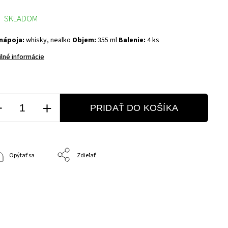
SKLADOM
nápoja:
whisky, nealko
Objem:
355 ml
Balenie:
4 ks
ilné informácie
PRIDAŤ DO KOŠÍKA
Opýtať sa
Zdieľať