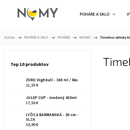
POHÁRE A SKLO
V
Domov
/
POHÁRE A SKLO
/
POHÁRE
/
WHISKY
/
Timeless whisky kó
Timel
Top 10 produktov
ZERO Highball - 330 ml / 6ks
21,55 €
JULEP CUP - medený 410ml
17,50 €
LYŽICA BARMANSKÁ - 30 cm -
SLZA
10,90 €