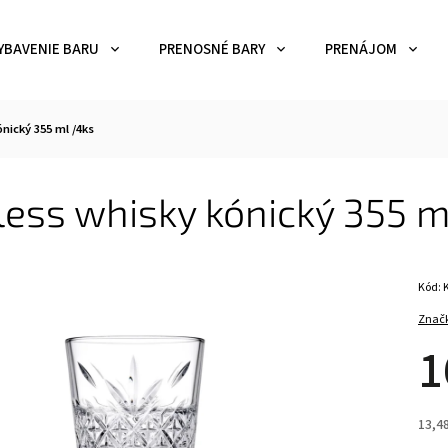
YBAVENIE BARU
PRENOSNÉ BARY
PRENÁJOM
nický 355 ml /4ks
ess whisky kónický 355 m
Kód:
Znač
1
13,4