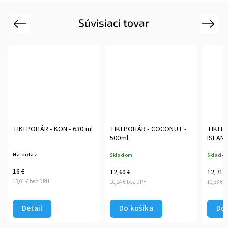
Súvisiaci tovar
Previous
Next
TIKI POHÁR - KON - 630 ml
TIKI POHÁR - COCONUT -
TIKI P
500ml
ISLAND
Na dotaz
Skladom
Sklado
16 €
12,60 €
12,71 €
13,01 € bez DPH
10,24 € bez DPH
10,33 € 
Detail
Do košíka
Do 