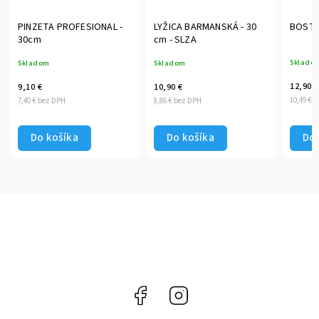
PINZETA PROFESIONAL -
LYŽICA BARMANSKÁ - 30
BOSTO
30cm
cm - SLZA
Sklado
Skladom
Skladom
12,90 €
9,10 €
10,90 €
10,49 € 
7,40 € bez DPH
8,86 € bez DPH
Do košíka
Do košíka
Do 
Facebook
Instagram