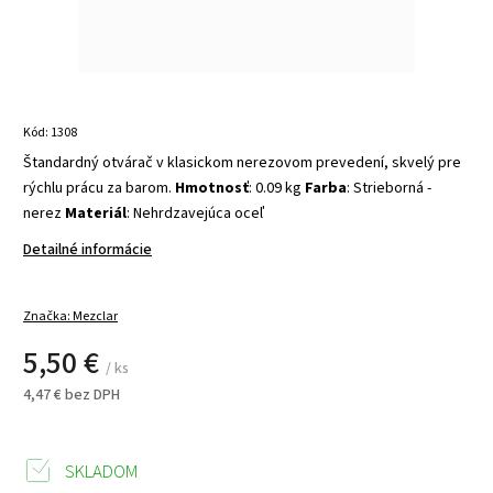
Kód:
1308
Štandardný otvárač v klasickom nerezovom prevedení, skvelý pre
rýchlu prácu za barom.
Hmotnosť
: 0.09 kg
Farba
: Strieborná -
nerez
Materiál
: Nehrdzavejúca oceľ
Detailné informácie
Značka:
Mezclar
5,50 €
/ ks
4,47 € bez DPH
SKLADOM