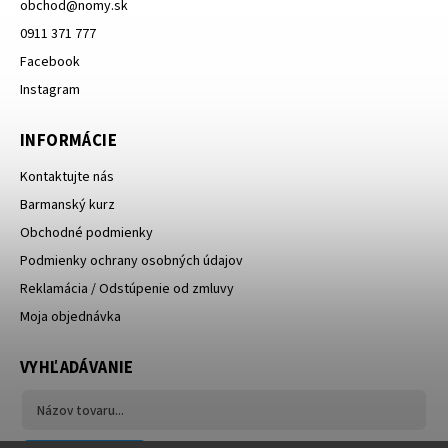
obchod
@
nomy.sk
0911 371 777
Facebook
Instagram
INFORMÁCIE
Kontaktujte nás
Barmanský kurz
Obchodné podmienky
Podmienky ochrany osobných údajov
Reklamácia / Odstúpenie od zmluvy
Moja objednávka
VYHĽADÁVANIE