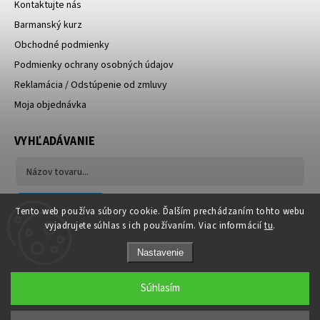
Kontaktujte nás
Barmanský kurz
Obchodné podmienky
Podmienky ochrany osobných údajov
Reklamácia / Odstúpenie od zmluvy
Moja objednávka
VYHĽADÁVANIE
Hľadať
Tento web používa súbory cookie. Ďalším prechádzaním tohto webu
vyjadrujete súhlas s ich používaním. Viac informácií
tu
.
Nastavenie
Súhlasím
Copyright 2026
NOMYshop.sk
. Všetky práva vyhradené.