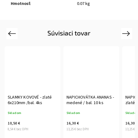
Hmotnosť
:
0.07 kg
Súvisiaci tovar
Previous
Next
SLAMKY KOVOVÉ - zlaté
NAPICHOVÁTKA ANANAS -
NAPIC
6x210mm /bal. 4ks
medené / bal. 10 ks
zl
Skladom
Skladom
Sklado
10,50 €
16,30 €
16,30 €
8,54 € bez DPH
13,25 € bez DPH
13,25 € 