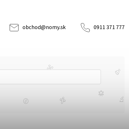
obchod
@
nomy.sk
0911 371 777