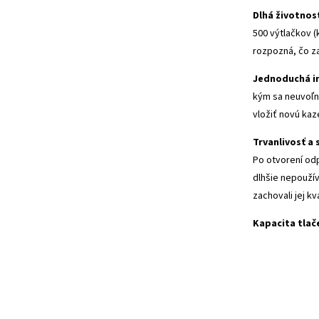
Dlhá životnos
500 výtlačkov 
rozpozná, čo z
Jednoduchá in
kým sa neuvoľní
vložiť novú kaz
Trvanlivosť a 
Po otvorení od
dlhšie nepoužív
zachovali jej kva
Kapacita tlač