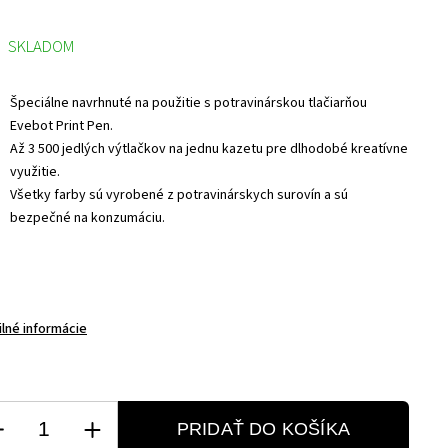
SKLADOM
Špeciálne navrhnuté na použitie s potravinárskou tlačiarňou
Evebot Print Pen.
Až 3 500 jedlých výtlačkov na jednu kazetu pre dlhodobé kreatívne
využitie.
Všetky farby sú vyrobené z potravinárskych surovín a sú
bezpečné na konzumáciu.
ilné informácie
PRIDAŤ DO KOŠÍKA