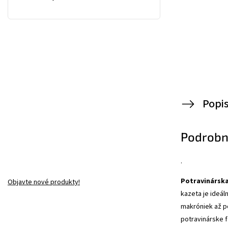
Popi
Podrobn
.
Potravinárska
Objavte nové produkty!
kazeta je ideál
makróniek až po
potravinárske f