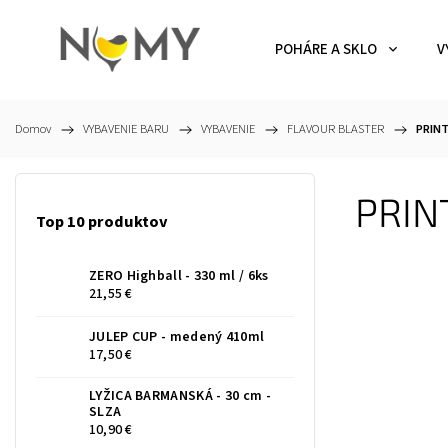
POHÁRE A SKLO
V
Domov
/
VYBAVENIE BARU
/
VYBAVENIE
/
FLAVOUR BLASTER
/
PRINT
PRIN
Top 10 produktov
ZERO Highball - 330 ml / 6ks
21,55 €
JULEP CUP - medený 410ml
17,50 €
LYŽICA BARMANSKÁ - 30 cm -
SLZA
10,90 €