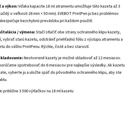
ť a výkon:
Vďaka kapacite 18 ml atramentu umožňuje táto kazeta až 3
(každý o veľkosti 26 mm × 50 mm). EVEBOT PrintPen ju bez problémov
abezpečuje bezchybnú prevádzku pri každom použití.
štalácia / výmena:
Stačí stlačiť obe strany ochranného klipu kazety,
, vybrať starú kazetu, odstrániť priehľadnú fóliu z výstupu atramentu a
etu do vášho PrintPenu. Rýchle, čisté a bez starostí.
skladovanie:
Neotvorené kazety je možné skladovať až 12 mesiacov.
porúčame spotrebovať do 6 mesiacov pre najlepšie výsledky. Ak kazetu
ate, vyberte ju a uložte späť do pôvodného ochranného klipu, aby ste
litu.
e:
približne 3 500 výtlačkov na 18 ml kazetu