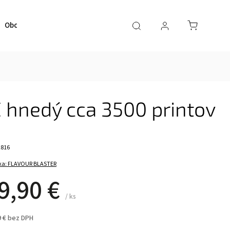
Obchodné podmienky
Kontaktujte nás
hnedý cca 3500 printov
2816
ka:
FLAVOUR BLASTER
9,90 €
/ ks
9 € bez DPH