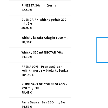
PINZETA 30cm - čierna
12,50 €
GLENCAIRN whisky pohár 200
ml /6ks
30,92 €
Whisky karafa Adagio 1000 ml
30,34 €
Whisky 350 ml NECTAR /6ks
14,10 €
PRENÁJOM - Prenosný bar
kufrík - nerez + biela koženka
184,50 €
NUDE SAVAGE COUPE GLASS -
220 ml / 6ks
79,41 €
Paris Saucer Bar 26O ml /6ks
24,58 €