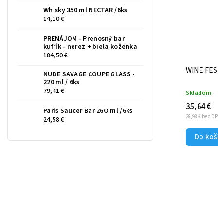
Whisky 350 ml NECTAR /6ks
14,10 €
PRENÁJOM - Prenosný bar
kufrík - nerez + biela koženka
184,50 €
WINE FEST
NUDE SAVAGE COUPE GLASS -
220 ml / 6ks
79,41 €
Skladom
35,64 €
Paris Saucer Bar 26O ml /6ks
28,98 € bez D
24,58 €
Do koš