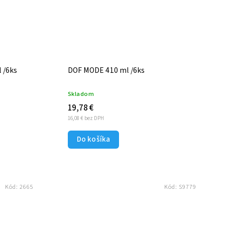
 /6ks
DOF MODE 410 ml /6ks
Skladom
19,78 €
16,08 € bez DPH
Do košíka
Kód:
2665
Kód:
S9779