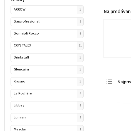
ARROW
1
Najpredávan
Barprofessional
2
Bormioli Rocco
6
CRYSTALEX
11
Drinkstuff
1
Glencairn
1
Krosno
Najpre
1
Najlac
La Rochère
4
Najdra
Libbey
6
Abece
Lumian
2
Mezclar
8