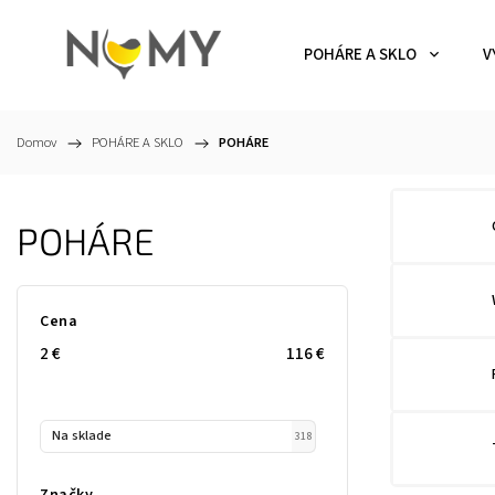
POHÁRE A SKLO
V
Domov
/
POHÁRE A SKLO
/
POHÁRE
POHÁRE
Cena
2
€
116
€
Na sklade
318
Značky