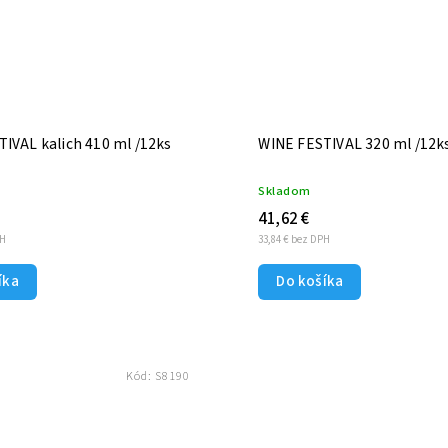
IVAL kalich 410 ml /12ks
WINE FESTIVAL 320 ml /12
Skladom
41,62 €
PH
33,84 € bez DPH
íka
Do košíka
Kód:
S8190