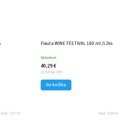
ks
Flauta WINE FESTIVAL 160 ml /12ks
Skladom
40,29 €
32,76 € bez DPH
Do košíka
Kód:
S3774
Kód:
S2954