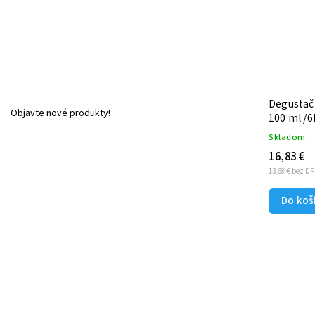
Degustač
Objavte nové produkty!
100 ml /6
Skladom
16,83 €
13,68 € bez D
Do koš