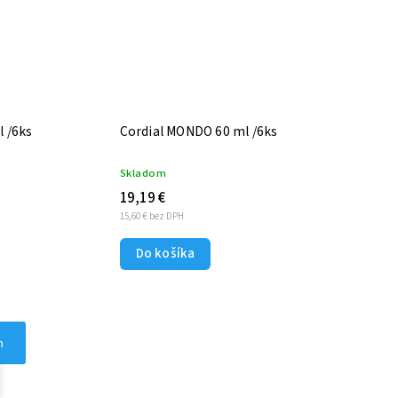
l /6ks
Cordial MONDO 60 ml /6ks
Skladom
19,19 €
15,60 € bez DPH
Do košíka
h