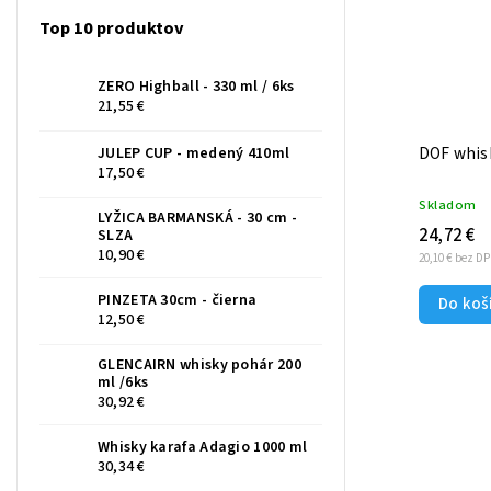
Top 10 produktov
ZERO Highball - 330 ml / 6ks
21,55 €
DOF whisk
JULEP CUP - medený 410ml
17,50 €
Skladom
LYŽICA BARMANSKÁ - 30 cm -
24,72 €
SLZA
10,90 €
20,10 € bez D
PINZETA 30cm - čierna
Do koš
12,50 €
GLENCAIRN whisky pohár 200
ml /6ks
30,92 €
Whisky karafa Adagio 1000 ml
30,34 €