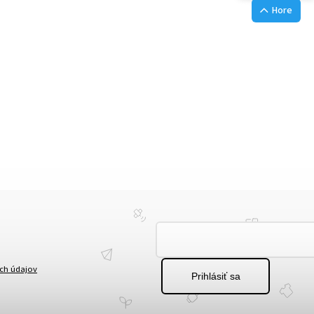
Hore
ch údajov
Prihlásiť sa