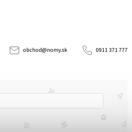
obchod
@
nomy.sk
0911 371 777