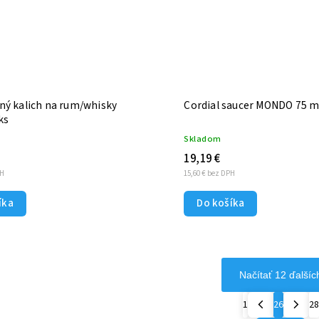
ný kalich na rum/whisky
Cordial saucer MONDO 75 m
ks
Skladom
19,19 €
PH
15,60 € bez DPH
íka
Do košíka
Načítať 12 ďalšíc
1
26
28