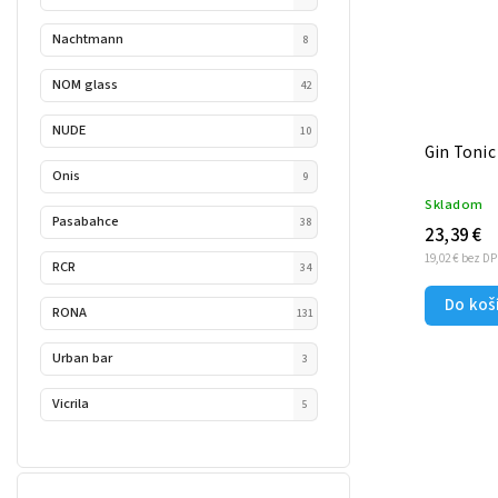
Nachtmann
8
NOM glass
42
NUDE
10
Gin Tonic
Onis
9
Skladom
Pasabahce
38
23,39 €
19,02 € bez D
RCR
34
Do koš
RONA
131
Urban bar
3
Vicrila
5