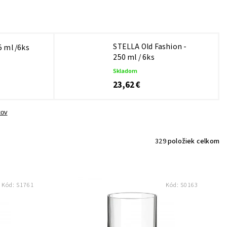
STELLA Old Fashion -
 ml /6ks
250 ml / 6ks
Skladom
23,62 €
tov
329
položiek celkom
Kód:
S1761
Kód:
S0163