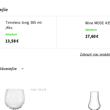
ejšie
Timeless long 365 ml
Wine MODE 435
/4ks
Skladom
Skladom
27,60 €
13,58 €
Zobraziť viac produk
dávanejšie
nejšie
hšie
Kód:
S8145
dne