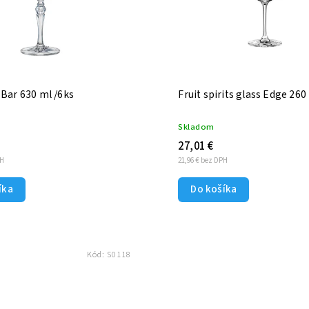
 Bar 630 ml /6ks
Fruit spirits glass Edge 260
Skladom
27,01 €
PH
21,96 € bez DPH
íka
Do košíka
Kód:
S0118