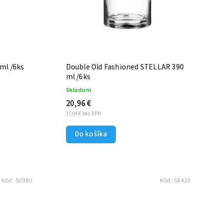
 ml /6ks
Double Old Fashioned STELLAR 390
ml /6ks
Skladom
20,96 €
17,04 € bez DPH
Do košíka
Kód:
S0980
Kód:
S8420