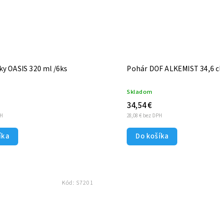
y OASIS 320 ml /6ks
Pohár DOF ALKEMIST 34,6 cl
Skladom
34,54 €
PH
28,08 € bez DPH
íka
Do košíka
Kód:
S7201