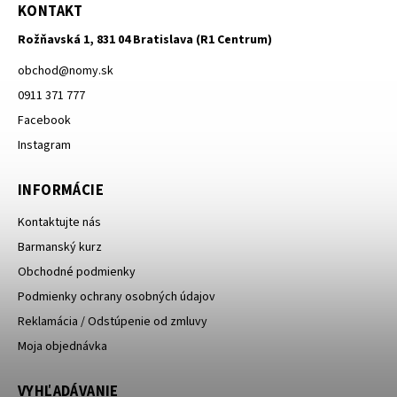
KONTAKT
Rožňavská 1, 831 04 Bratislava (R1 Centrum)
obchod
@
nomy.sk
0911 371 777
Facebook
Instagram
INFORMÁCIE
Kontaktujte nás
Barmanský kurz
Obchodné podmienky
Podmienky ochrany osobných údajov
Reklamácia / Odstúpenie od zmluvy
Moja objednávka
VYHĽADÁVANIE