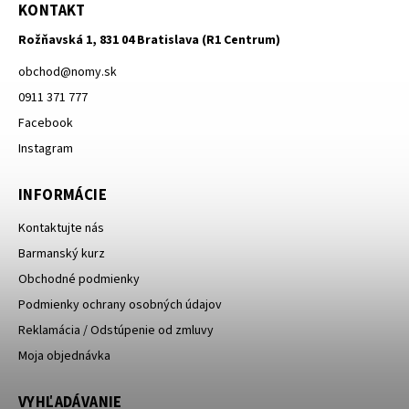
KONTAKT
Rožňavská 1, 831 04 Bratislava (R1 Centrum)
obchod
@
nomy.sk
0911 371 777
Facebook
Instagram
INFORMÁCIE
Kontaktujte nás
Barmanský kurz
Obchodné podmienky
Podmienky ochrany osobných údajov
Reklamácia / Odstúpenie od zmluvy
Moja objednávka
VYHĽADÁVANIE