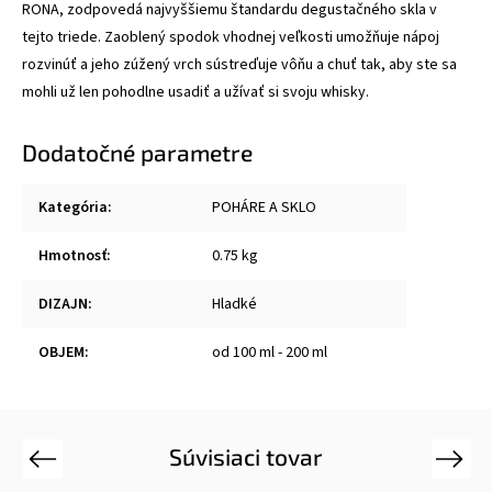
RONA, zodpovedá najvyššiemu štandardu degustačného skla v
tejto triede. Zaoblený spodok vhodnej veľkosti umožňuje nápoj
rozvinúť a jeho zúžený vrch sústreďuje vôňu a chuť tak, aby ste sa
mohli už len pohodlne usadiť a užívať si svoju whisky.
Dodatočné parametre
Kategória
:
POHÁRE A SKLO
Hmotnosť
:
0.75 kg
DIZAJN
:
Hladké
OBJEM
:
od 100 ml - 200 ml
Súvisiaci tovar
Previous
Next