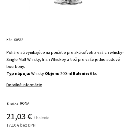
Kód:
S0562
Poháre sú vynikajúce na použitie pre akúkoľvek z vašich whisky-
Single Malt Whisky, Irish Whiskey a tiež pre vaše jedno sudové
bourbony.
Typ nápoja:
Whisky
Objem:
200 ml
Balenie:
6 ks
Detailné informácie
Značka:
RONA
21,03 €
/ balenie
17,10 € bez DPH