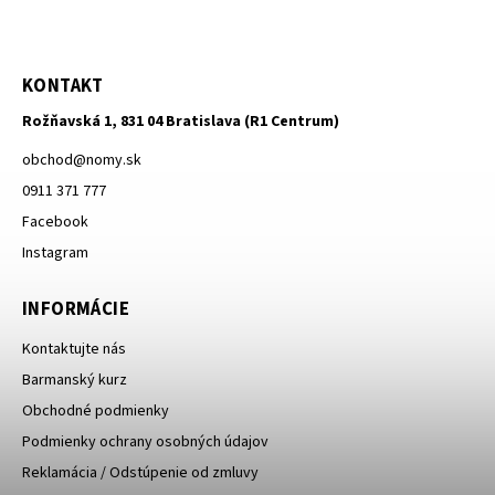
KONTAKT
Rožňavská 1, 831 04 Bratislava (R1 Centrum)
obchod
@
nomy.sk
0911 371 777
Facebook
Instagram
INFORMÁCIE
Kontaktujte nás
Barmanský kurz
Obchodné podmienky
Podmienky ochrany osobných údajov
Reklamácia / Odstúpenie od zmluvy