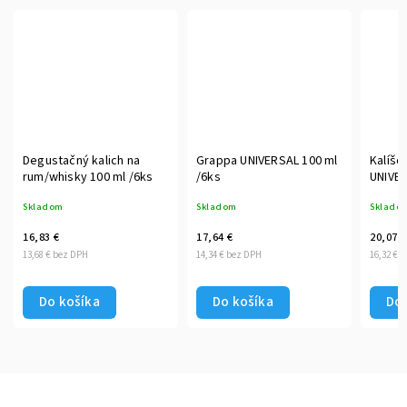
Degustačný kalich na
Grappa UNIVERSAL 100 ml
Kalíšo
rum/whisky 100 ml /6ks
/6ks
UNIVER
Skladom
Skladom
Sklado
16,83 €
17,64 €
20,07 €
13,68 € bez DPH
14,34 € bez DPH
16,32 € 
Do košíka
Do košíka
Do 