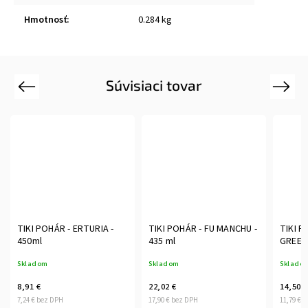
Hmotnosť
:
0.284 kg
Súvisiaci tovar
Previous
Next
TIKI POHÁR - ERTURIA -
TIKI POHÁR - FU MANCHU -
TIKI P
450ml
435 ml
GREEN 
Skladom
Skladom
Sklado
8,91 €
22,02 €
14,50 €
7,24 € bez DPH
17,90 € bez DPH
11,79 € 