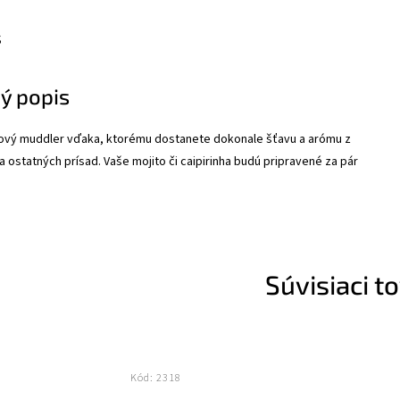
s
ý popis
ový muddler vďaka, ktorému dostanete dokonale šťavu a arómu z
 a ostatných prísad. Vaše mojito či caipirinha budú pripravené za pár
Súvisiaci t
Kód:
2318