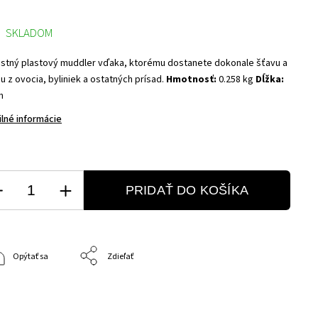
SKLADOM
stný plastový muddler vďaka, ktorému dostanete dokonale šťavu a
 z ovocia, byliniek a ostatných prísad.
Hmotnosť:
0.258 kg
Dĺžka:
m
ilné informácie
PRIDAŤ DO KOŠÍKA
Opýtať sa
Zdieľať