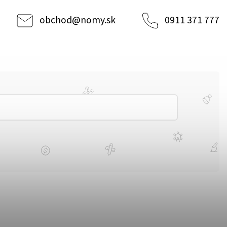
obchod
@
nomy.sk
0911 371 777