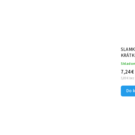
JIGGER 25ml / 50ml - JAPANESE
SLAMK
STYLE - čierny
KRÁTK
Skladom
Sklado
16 €
7,24 €
13,01 € bez DPH
5,89 € be
Do košíka
Do 