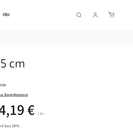
Obchodné podmienky
Kontaktujte nás
25 cm
0704
ka:
Barprofessional
4,19 €
/ ks
4 € bez DPH