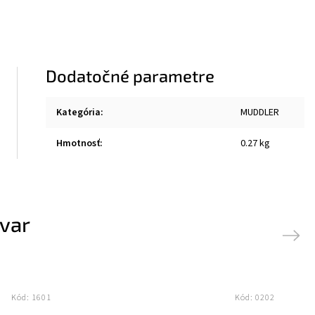
Dodatočné parametre
Kategória
:
MUDDLER
Hmotnosť
:
0.27 kg
ovar
Next
Kód:
1601
Kód:
0202