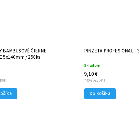
Y BAMBUSOVÉ ČIERNE -
PINZETA PROFESIONAL -
E 5x140mm / 250ks
m
Skladom
9,10 €
z DPH
7,40 € bez DPH
košíka
Do košíka