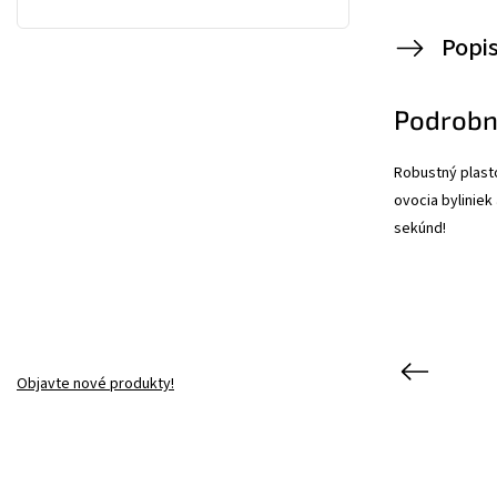
Popi
Podrobn
Robustný plast
ovocia byliniek
sekúnd!
Previous
Objavte nové produkty!
Kód:
8431