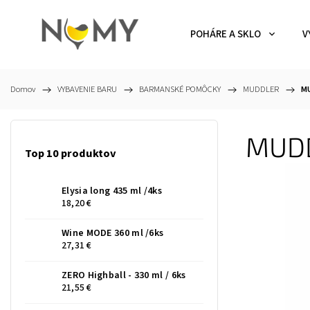
POHÁRE A SKLO
V
Domov
/
VYBAVENIE BARU
/
BARMANSKÉ POMÔCKY
/
MUDDLER
/
MU
MUDD
Top 10 produktov
Elysia long 435 ml /4ks
18,20 €
Wine MODE 360 ml /6ks
27,31 €
ZERO Highball - 330 ml / 6ks
21,55 €