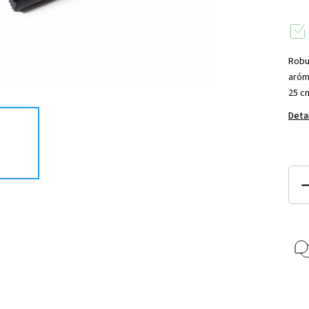
Robu
arómu
25 c
Deta