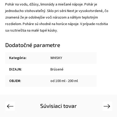
Pohár na vodu, džúsy, limonády a miešané nápoje. Pohár je
jednoducho stohovateľný. Sklo pri sérii Next je vysokotvrdené, čo
znamená že je odolnejšie voči nárazom a náhlym teplotným
rozdielom. Poháre sú vhodné na horúce nápoje. V prípade rozbitia
sa roztrieštia na malé tupé kúsky.
Dodatočné parametre
Kategória
:
WHISKY
DIZAJN
:
Brúsené
OBJEM
:
od 100 ml - 200 ml
Súvisiaci tovar
Previous
Next