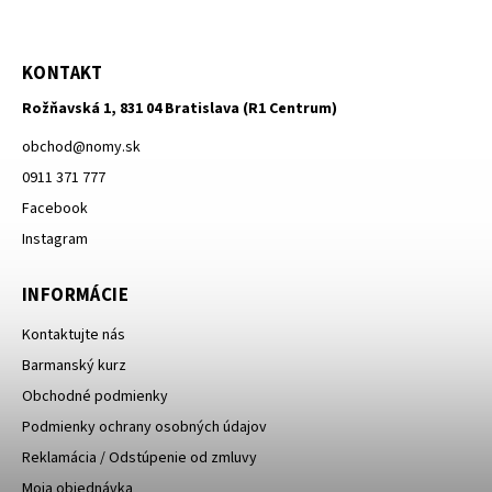
KONTAKT
Rožňavská 1, 831 04 Bratislava (R1 Centrum)
obchod
@
nomy.sk
0911 371 777
Facebook
Instagram
INFORMÁCIE
Kontaktujte nás
Barmanský kurz
Obchodné podmienky
Podmienky ochrany osobných údajov
Reklamácia / Odstúpenie od zmluvy
Moja objednávka