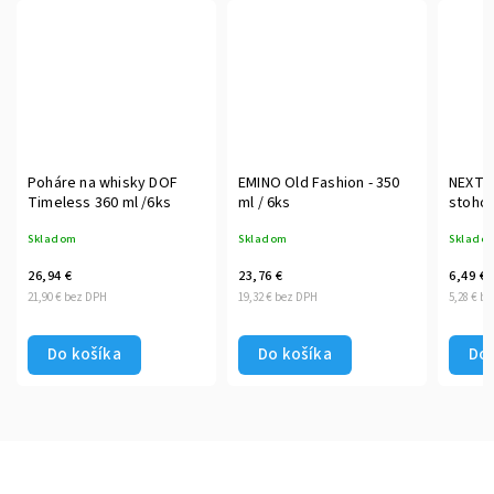
Poháre na whisky DOF
EMINO Old Fashion - 350
NEXT O
Timeless 360 ml /6ks
ml / 6ks
Skladom
Skladom
Sklado
26,94 €
23,76 €
6,49 €
21,90 € bez DPH
19,32 € bez DPH
5,28 € b
Do košíka
Do košíka
Do 