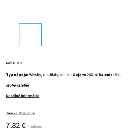
Kód:
K1009
Typ nápoja:
Whisky, destiláty, nealko
Objem:
200 ml
Balenie:
6 ks
stohovateľné
Detailné informácie
Značka:
Pasabahce
7,82 €
/ balenie