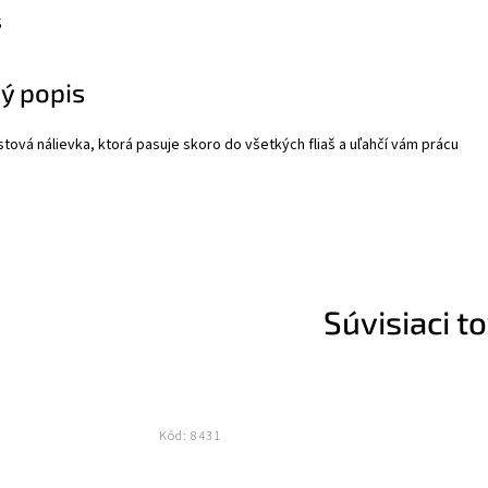
s
ý popis
tová nálievka, ktorá pasuje skoro do všetkých fliaš a uľahčí vám prácu
Súvisiaci t
Kód:
8431