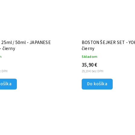
l / 50ml - JAPANESE
BOSTON ŠEJKER SET - YOK
- čierny
čierny
m
Skladom
35,90 €
ez DPH
29,19 € bez DPH
košíka
Do košíka