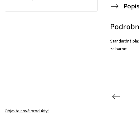
Popi
Podrobn
Štandardná plas
za barom.
Previous
Objavte nové produkty!
Kód:
0128