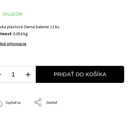
SKLADOM
vka plastová čierna balenie 12 ks.
tnosť
: 0.054 kg
ilné informácie
PRIDAŤ DO KOŠÍKA
Opýtať sa
Zdieľať