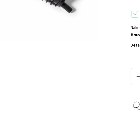
Nálie
Hmo
Deta