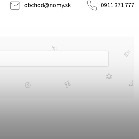
obchod
@
nomy.sk
0911 371 777