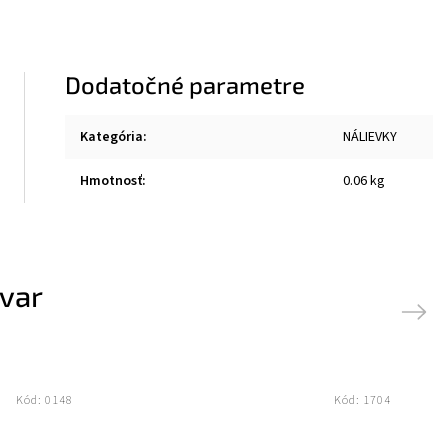
Dodatočné parametre
Kategória
:
NÁLIEVKY
Hmotnosť
:
0.06 kg
ovar
Next
Kód:
0148
Kód:
1704