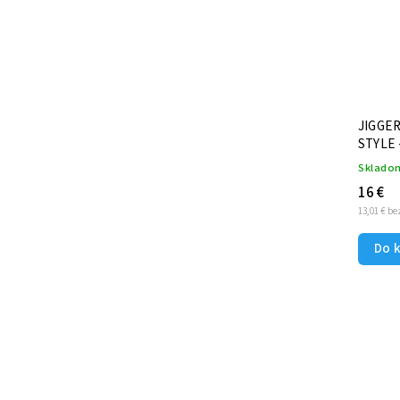
BOSTON ŠEJKER VINYL - čierny
JIGGER 25m
STYLE 
Na dotaz
Sklado
11,89 €
16 €
9,67 € bez DPH
13,01 € b
Do košíka
Do 