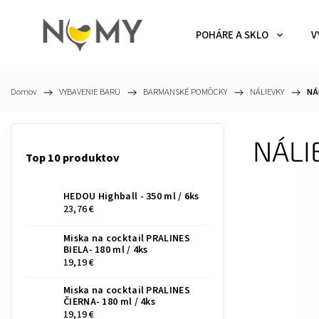
POHÁRE A SKLO
V
Domov
/
VYBAVENIE BARU
/
BARMANSKÉ POMÔCKY
/
NÁLIEVKY
/
NÁ
NÁLI
Top 10 produktov
HEDOU Highball - 350 ml / 6ks
23,76 €
Miska na cocktail PRALINES
BIELA- 180 ml / 4ks
19,19 €
Miska na cocktail PRALINES
ČIERNA- 180 ml / 4ks
19,19 €