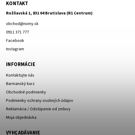
KONTAKT
Rožňavská 1, 831 04 Bratislava (R1 Centrum)
obchod
@
nomy.sk
0911 371 777
Facebook
Instagram
INFORMÁCIE
Kontaktujte nás
Barmanský kurz
Obchodné podmienky
Podmienky ochrany osobných údajov
Reklamácia / Odstúpenie od zmluvy
Moja objednávka
VYHĽADÁVANIE