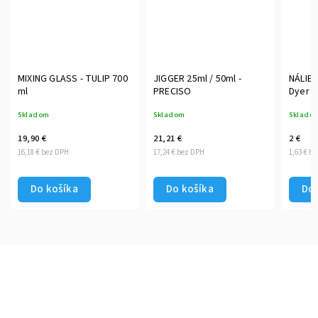
MIXING GLASS - TULIP 700
JIGGER 25ml / 50ml -
NÁLIE
ml
PRECISO
Dyer
Skladom
Skladom
Sklado
19,90 €
21,21 €
2 €
16,18 € bez DPH
17,24 € bez DPH
1,63 € b
Do košíka
Do košíka
Do 