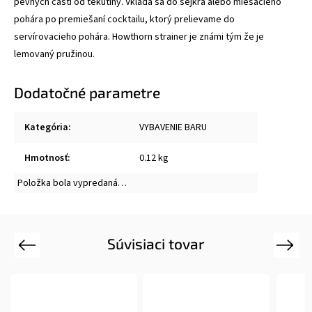
pevných častí od tekutiny. Vkladá sa do šejkra alebo miešacieho
pohára po premiešaní cocktailu, ktorý prelievame do
servírovacieho pohára. Howthorn strainer je známi tým že je
lemovaný pružinou.
Dodatočné parametre
Kategória
:
VYBAVENIE BARU
Hmotnosť
:
0.12 kg
Položka bola vypredaná…
Súvisiaci tovar
Previous
Next