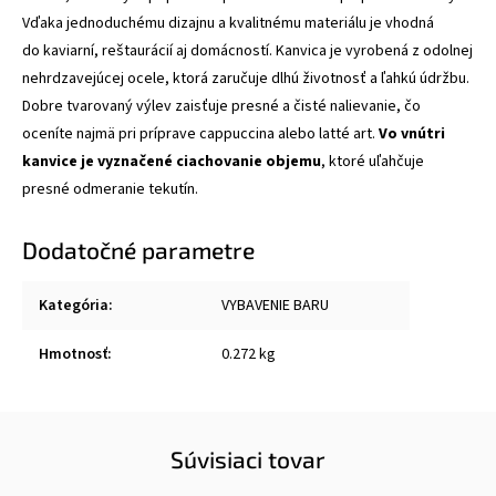
Vďaka jednoduchému dizajnu a kvalitnému materiálu je vhodná
do kaviarní, reštaurácií aj domácností. Kanvica je vyrobená z odolnej
nehrdzavejúcej ocele, ktorá zaručuje dlhú životnosť a ľahkú údržbu.
Dobre tvarovaný výlev zaisťuje presné a čisté nalievanie, čo
oceníte najmä pri príprave cappuccina alebo latté art.
Vo vnútri
kanvice je vyznačené ciachovanie objemu
, ktoré uľahčuje
presné odmeranie tekutín.
Dodatočné parametre
Kategória
:
VYBAVENIE BARU
Hmotnosť
:
0.272 kg
Súvisiaci tovar