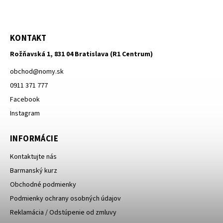
KONTAKT
Rožňavská 1, 831 04 Bratislava (R1 Centrum)
obchod
@
nomy.sk
0911 371 777
Facebook
Instagram
INFORMÁCIE
Kontaktujte nás
Barmanský kurz
Obchodné podmienky
Podmienky ochrany osobných údajov
Reklamácia / Odstúpenie od zmluvy