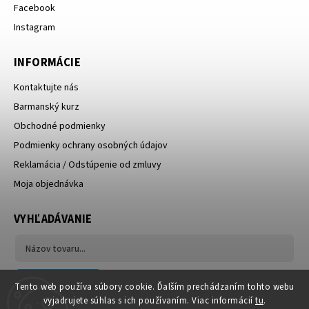
Facebook
Instagram
INFORMÁCIE
Kontaktujte nás
Barmanský kurz
Obchodné podmienky
Podmienky ochrany osobných údajov
Reklamácia / Odstúpenie od zmluvy
Moja objednávka
VYHĽADÁVANIE
Hľadať
Tento web používa súbory cookie. Ďalším prechádzaním tohto webu
vyjadrujete súhlas s ich používaním. Viac informácií
tu
.