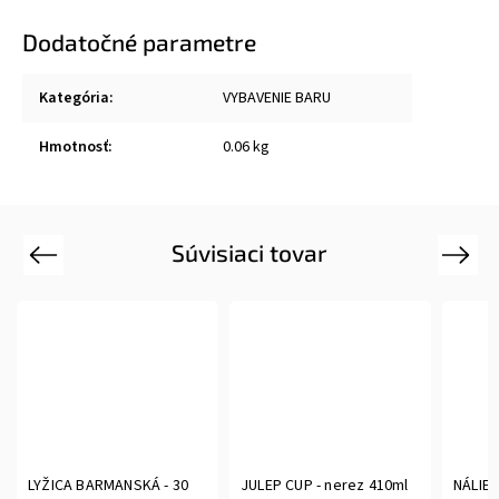
Dodatočné parametre
Kategória
:
VYBAVENIE BARU
Hmotnosť
:
0.06 kg
Súvisiaci tovar
Previous
Next
LYŽICA BARMANSKÁ - 30
JULEP CUP - nerez 410ml
NÁLIE