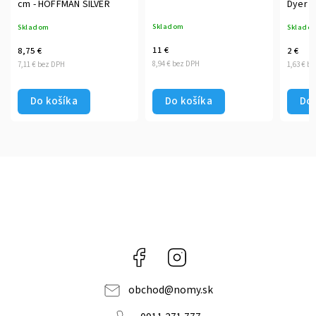
cm - HOFFMAN SILVER
Dyer
Skladom
Skladom
Sklado
11 €
8,75 €
2 €
8,94 € bez DPH
7,11 € bez DPH
1,63 € b
Do košíka
Do košíka
Do 
Facebook
Instagram
obchod
@
nomy.sk