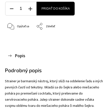
PRIDAŤ DO KOŠÍKA
Opýtať sa
Zdieľať
Popis
Podrobný popis
Strainer je barmanský nástroj, ktorý slúži na oddelenie ľadu a iných
pevných častí od tekutiny. Vkladá sa do šejkra alebo miešacieho
pohára po premiešaní cocktailu, ktorý prelievame do
servírovacieho pohára. Julep strainer dokonale sadne vďaka
svojmu oblému tvaru do miešacieho pohára či malého šejkra.