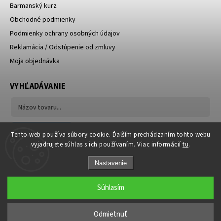
Barmanský kurz
Obchodné podmienky
Podmienky ochrany osobných údajov
Reklamácia / Odstúpenie od zmluvy
Moja objednávka
VYHĽADÁVANIE
Hľadať
Tento web používa súbory cookie. Ďalším prechádzaním tohto webu
vyjadrujete súhlas s ich používaním. Viac informácií
tu
.
Nastavenie
Súhlasím
Copyright 2026
NOMYshop.sk
. Všetky práva vyhradené.
Odmietnuť
Grafický návrh vytvořil a nakódoval
Shoptak.cz