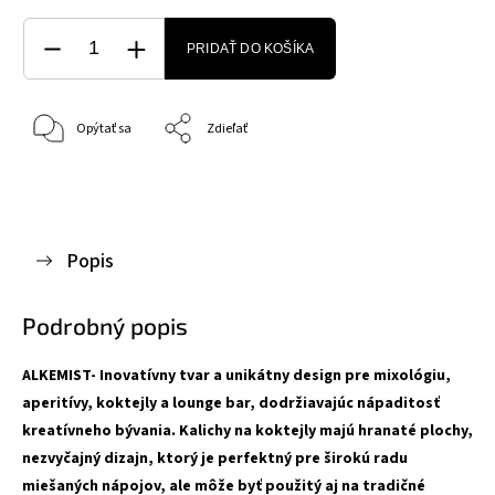
PRIDAŤ DO KOŠÍKA
Opýtať sa
Zdieľať
Popis
Podrobný popis
ALKEMIST-
Inovatívny tvar a unikátny design pre mixológiu,
aperitívy, koktejly a lounge bar, dodržiavajúc nápaditosť
kreatívneho bývania. Kalichy na koktejly majú hranaté plochy,
nezvyčajný dizajn, ktorý je perfektný pre širokú radu
miešaných nápojov, ale môže byť použitý aj na tradičné