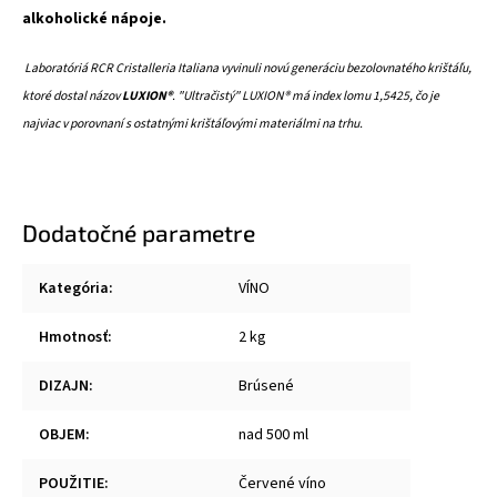
alkoholické nápoje.
Laboratóriá RCR Cristalleria Italiana vyvinuli novú generáciu bezolovnatého krištáľu,
ktoré dostal názov
LUXION®
. "Ultračistý" LUXION® má index lomu 1,5425, čo je
najviac v porovnaní s ostatnými krištáľovými materiálmi na trhu.
Dodatočné parametre
Kategória
:
VÍNO
Hmotnosť
:
2 kg
DIZAJN
:
Brúsené
OBJEM
:
nad 500 ml
POUŽITIE
:
Červené víno