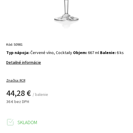
Kód:
S0981
Typ nápoja:
Červené víno, Cocktaily
Objem:
667 ml
Balenie:
6 ks
Detailné informácie
Značka:
RCR
44,28 €
/ balenie
36 € bez DPH
SKLADOM