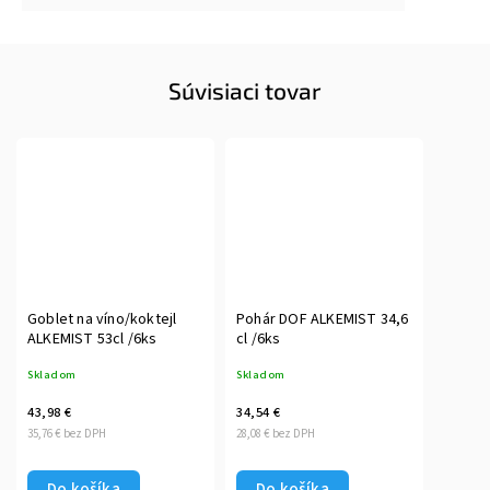
Súvisiaci tovar
Goblet na víno/koktejl
Pohár DOF ALKEMIST 34,6
ALKEMIST 53cl /6ks
cl /6ks
Skladom
Skladom
43,98 €
34,54 €
35,76 € bez DPH
28,08 € bez DPH
Do košíka
Do košíka