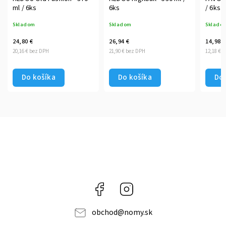
ml / 6ks
6ks
/ 6ks
Skladom
Skladom
Sklado
24,80 €
26,94 €
14,98 €
20,16 € bez DPH
21,90 € bez DPH
12,18 € 
Do košíka
Do košíka
Do 
Facebook
Instagram
obchod
@
nomy.sk