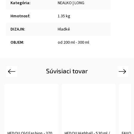
Kategória
:
NEALKO | LONG
Hmotnosť
:
1.35 kg
DIZAJN
:
Hladké
OBJEM
:
od 200 ml - 300 ml
Súvisiaci tovar
Previous
Next
HEDOU Old Fashion - 370
HEDOU Highball - 530 ml /
FAVORI