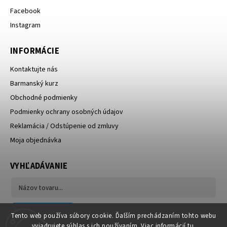
Facebook
Instagram
INFORMÁCIE
Kontaktujte nás
Barmanský kurz
Obchodné podmienky
Podmienky ochrany osobných údajov
Reklamácia / Odstúpenie od zmluvy
Moja objednávka
VYHĽADÁVANIE
Hľadať
Tento web používa súbory cookie. Ďalším prechádzaním tohto webu
vyjadrujete súhlas s ich používaním. Viac informácií
tu
.