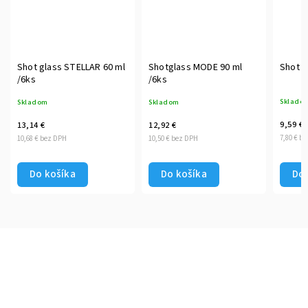
Shot glass STELLAR 60 ml
Shotglass MODE 90 ml
Shot F
/6ks
/6ks
Sklado
Skladom
Skladom
9,59 €
13,14 €
12,92 €
7,80 € b
10,68 € bez DPH
10,50 € bez DPH
Do košíka
Do košíka
Do 