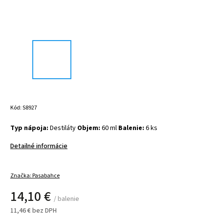
Kód:
S8927
Typ nápoja:
Destiláty
Objem:
60 ml
Balenie:
6 ks
Detailné informácie
Značka:
Pasabahce
14,10 €
/ balenie
11,46 € bez DPH