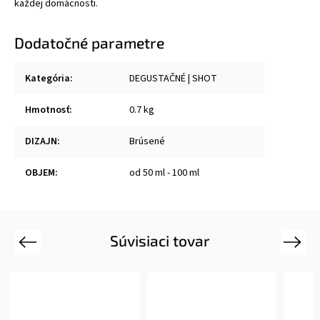
každej domácnosti.
Dodatočné parametre
Kategória
:
DEGUSTAČNÉ | SHOT
Hmotnosť
:
0.7 kg
DIZAJN
:
Brúsené
OBJEM
:
od 50 ml - 100 ml
Súvisiaci tovar
Previous
Next