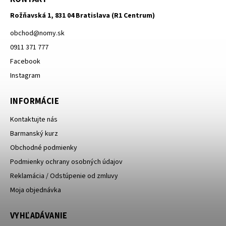
Rožňavská 1, 831 04 Bratislava (R1 Centrum)
obchod
@
nomy.sk
0911 371 777
Facebook
Instagram
INFORMÁCIE
Kontaktujte nás
Barmanský kurz
Obchodné podmienky
Podmienky ochrany osobných údajov
Reklamácia / Odstúpenie od zmluvy
Moja objednávka
VYHĽADÁVANIE