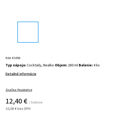
Kód:
K1006
Typ nápoja:
Cocktaily, Nealko
Objem:
280 ml
Balenie:
4 ks
Detailné informácie
Značka:
Pasabahce
12,40 €
/ balenie
10,08 € bez DPH