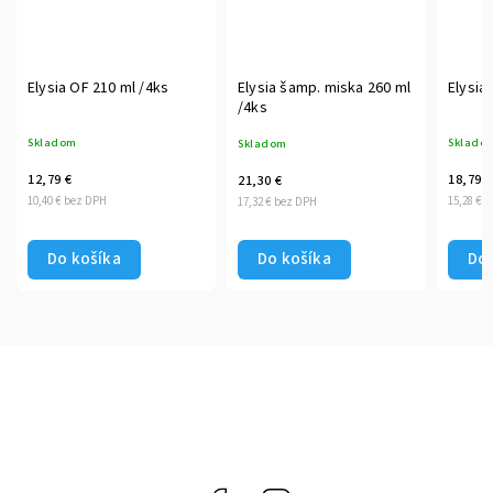
Elysia OF 210 ml /4ks
Elysia šamp. miska 260 ml
Elysia 
/4ks
Skladom
Sklado
Skladom
12,79 €
18,79 €
21,30 €
10,40 € bez DPH
15,28 € 
17,32 € bez DPH
Do košíka
Do košíka
Do 