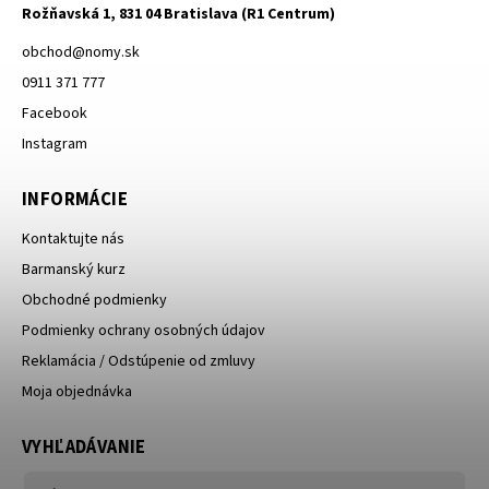
Rožňavská 1, 831 04 Bratislava (R1 Centrum)
obchod
@
nomy.sk
0911 371 777
Facebook
Instagram
INFORMÁCIE
Kontaktujte nás
Barmanský kurz
Obchodné podmienky
Podmienky ochrany osobných údajov
Reklamácia / Odstúpenie od zmluvy
Moja objednávka
VYHĽADÁVANIE