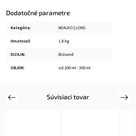
Dodatočné parametre
Kategória
:
NEALKO | LONG
Hmotnosť
:
1.8 kg
DIZAJN
:
Brúsené
OBJEM
:
od 200 ml - 300 ml
Súvisiaci tovar
Previous
Next