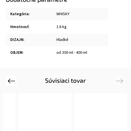
Kategória
:
WHISKY
Hmotnosť
:
1.6 kg
DIZAJN
:
Hladké
OBJEM
:
od 300 ml - 400 ml
Súvisiaci tovar
Previous
Next