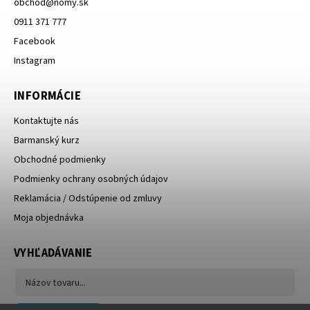
obchod
@
nomy.sk
0911 371 777
Facebook
Instagram
INFORMÁCIE
Kontaktujte nás
Barmanský kurz
Obchodné podmienky
Podmienky ochrany osobných údajov
Reklamácia / Odstúpenie od zmluvy
Moja objednávka
VYHĽADÁVANIE