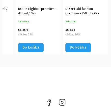
0 ml /
DORIN Highball premium -
DORIN Old fashion
420 ml / 6ks
premium - 350 ml / 6ks
Skladom
Skladom
55,35 €
55,35 €
45 € bez DPH
45 € bez DPH
Do košíka
Do košíka
Facebook
Instagram