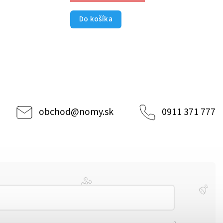
Do košíka
obchod
@
nomy.sk
0911 371 777