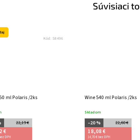
Súvisiaci t
daj
Kód:
S8496
50 ml Polaris /2ks
Wine 540 ml Polaris /2ks
m
Skladom
%
–20 %
22,19 €
22,60 €
2 €
18,08 €
 bez DPH
14,70 € bez DPH