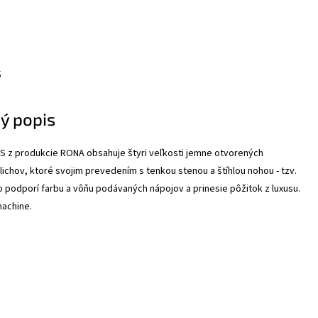
s
ý popis
S z produkcie RONA obsahuje štyri veľkosti jemne otvorených
lichov, ktoré svojim prevedením s tenkou stenou a štíhlou nohou - tzv.
 podporí farbu a vôňu podávaných nápojov a prinesie pôžitok z luxusu.
achine.