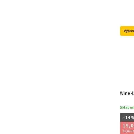
Výpre
Wine 4
Sklado
–14 
19,0
15,46 €