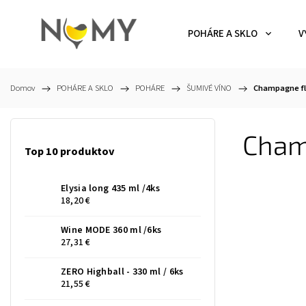
POHÁRE A SKLO
V
Domov
/
POHÁRE A SKLO
/
POHÁRE
/
ŠUMIVÉ VÍNO
/
Champagne flu
Champ
Top 10 produktov
Elysia long 435 ml /4ks
18,20 €
Wine MODE 360 ml /6ks
27,31 €
ZERO Highball - 330 ml / 6ks
21,55 €