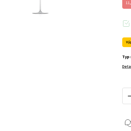
11
Vý
Typ 
Deta