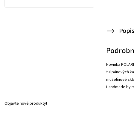
Popi
Podrobn
Novinka POLARI
tulipánových ka
mušelínové sklo
Handmade by m
Objavte nové produkty!