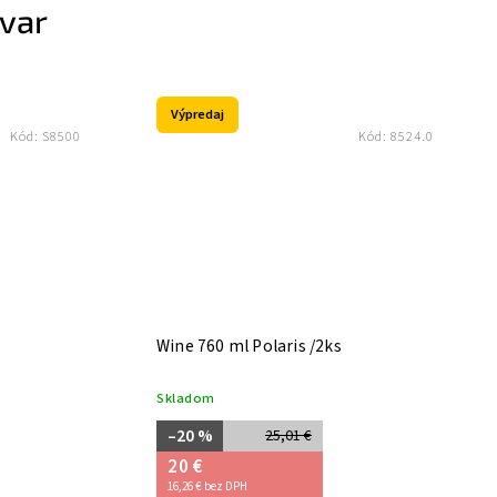
ovar
Výpredaj
Kód:
S8500
Kód:
8524.0
Wine 760 ml Polaris /2ks
Skladom
–20 %
25,01 €
20 €
16,26 € bez DPH