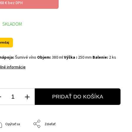
,68 € bez DPH
SKLADOM
predaj
nápoja:
Šumivé víno
Objem:
380 ml
Výška :
250 mm
Balenie:
2 ks
ilné informácie
PRIDAŤ DO KOŠÍKA
Opýtať sa
Zdieľať