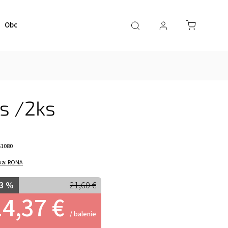
Obchodné podmienky
Kontaktujte nás
s /2ks
S1080
ka:
RONA
3 %
21,60 €
14,37 €
/ balenie