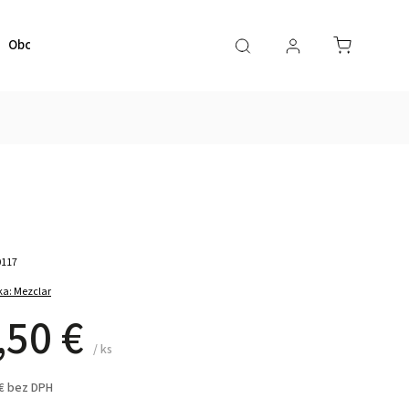
Obchodné podmienky
Kontaktujte nás
0117
ka:
Mezclar
,50 €
/ ks
 € bez DPH