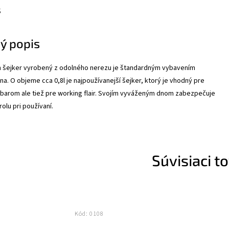
s
ý popis
n šejker vyrobený z odolného nerezu je štandardným vybavením
. O objeme cca 0,8l je najpoužívanejší šejker, ktorý je vhodný pre
 barom ale tiež pre working flair. Svojím vyváženým dnom zabezpečuje
olu pri používaní.
Súvisiaci t
Kód:
0108