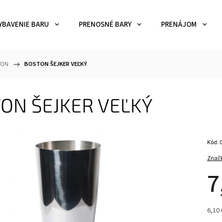
YBAVENIE BARU
PRENOSNÉ BARY
PRENÁJOM
TON
/
BOSTON ŠEJKER VEĽKÝ
ON ŠEJKER VEĽKÝ
Kód:
Znač
7
6,10