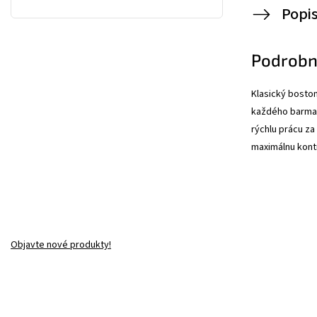
Popi
Podrobn
Klasický bosto
každého barmana
rýchlu prácu za
maximálnu kontr
Objavte nové produkty!