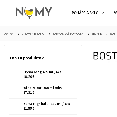
POHÁRE A SKLO
V
Domov
/
VYBAVENIE BARU
/
BARMANSKÉ POMÔCKY
/
ŠEJKRE
/
BOS
BOST
Top 10 produktov
Elysia long 435 ml /4ks
18,20 €
Wine MODE 360 ml /6ks
27,31 €
ZERO Highball - 330 ml / 6ks
21,55 €