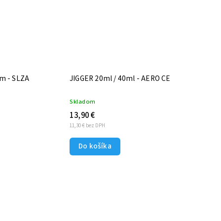
m - SLZA
JIGGER 20ml / 40ml - AERO CE
Skladom
13,90 €
11,30 € bez DPH
Do košíka