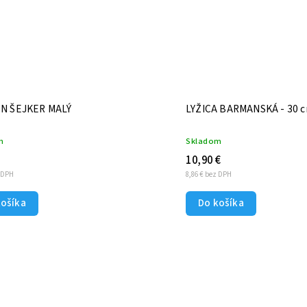
BOSTON ŠEJKER MALÝ
LYŽICA BARMANSKÁ - 30 c
m
Skladom
10,90 €
z DPH
8,86 € bez DPH
košíka
Do košíka