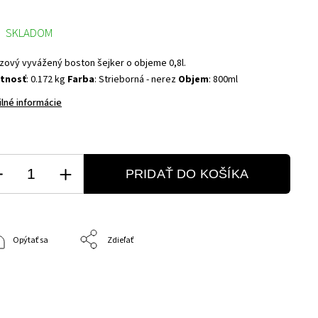
SKLADOM
zový vyvážený boston šejker o objeme 0,8l.
tnosť
: 0.172 kg
Farba
: Strieborná - nerez
Objem
: 800ml
ilné informácie
PRIDAŤ DO KOŠÍKA
Opýtať sa
Zdieľať