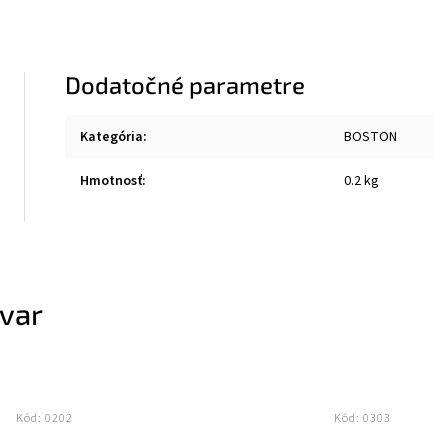
Dodatočné parametre
Kategória
:
BOSTON
Hmotnosť
:
0.2 kg
ovar
Kód:
0202
Kód:
0303