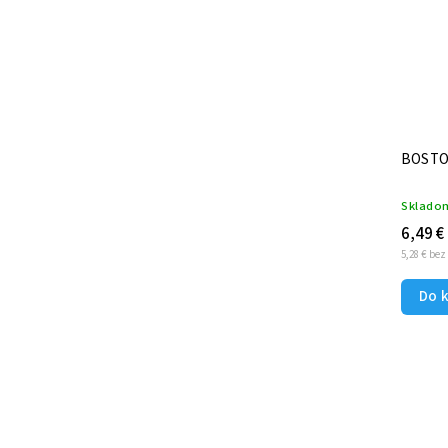
Sklado
6,49 €
5,28 € be
Do 