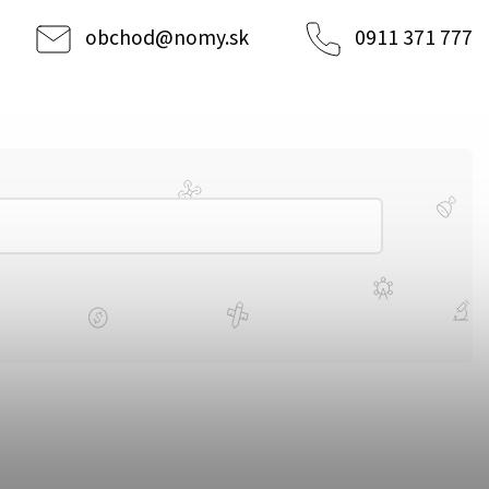
obchod
@
nomy.sk
0911 371 777