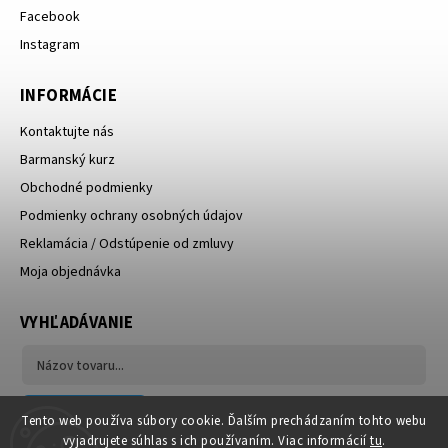
Facebook
Instagram
INFORMÁCIE
Kontaktujte nás
Barmanský kurz
Obchodné podmienky
Podmienky ochrany osobných údajov
Reklamácia / Odstúpenie od zmluvy
Moja objednávka
VYHĽADÁVANIE
Hľadať
Tento web používa súbory cookie. Ďalším prechádzaním tohto webu
vyjadrujete súhlas s ich používaním. Viac informácií
tu
.