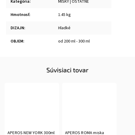
Kategória
:
MISKY | OSTATNÉ
Hmotnosť
:
1.45 kg
DIZAJN
:
Hladké
OBJEM
:
od 200 ml - 300 ml
Súvisiaci tovar
APEROS NEW YORK 300ml
APEROS ROMA miska